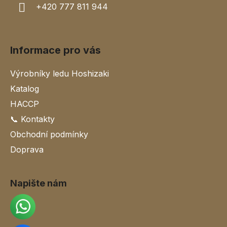
v
+420 777 811 944
ý
p
i
s
Informace pro vás
u
Výrobníky ledu Hoshizaki
Katalog
HACCP
📞 Kontakty
Obchodní podmínky
Doprava
Napište nám