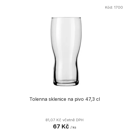
V
p
ý
Kód:
1700
r
p
o
i
d
s
u
p
k
r
t
o
ů
d
u
k
t
ů
Tolenna sklenice na pivo 47,3 cl
81,07 Kč včetně DPH
67 Kč
/ ks