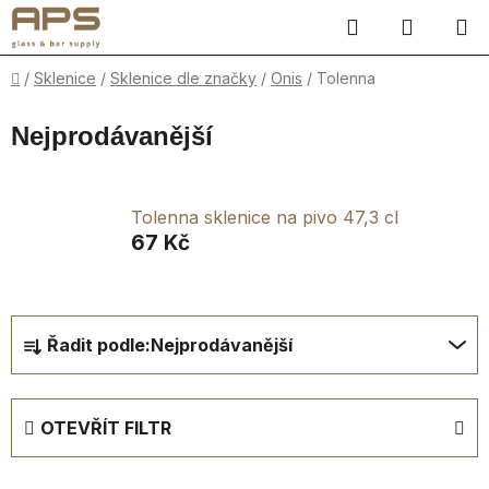
Přejít
Hledat
NÁKUP
na
obsah
KOŠÍK
Domů
/
Sklenice
/
Sklenice dle značky
/
Onis
/
Tolenna
Nejprodávanější
Tolenna sklenice na pivo 47,3 cl
67 Kč
Ř
Řadit podle:
Nejprodávanější
a
z
e
OTEVŘÍT FILTR
n
í