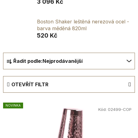
3 096 Kč
Boston Shaker leštěná nerezová ocel -
barva měděná 820ml
520 Kč
Ř
Řadit podle:
Nejprodávanější
a
z
e
OTEVŘÍT FILTR
n
í
V
p
NOVINKA
ý
Kód:
02499-COP
r
p
o
i
d
s
u