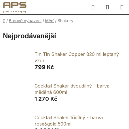
Přejít
Hledat
NÁKUP
na
obsah
KOŠÍK
Domů
/
Barové vybavení
/
Měď
/
Shakery
Nejprodávanější
Tin Tin Shaker Copper 820 ml leptaný
vzor
799 Kč
Cocktail Shaker dvoudílný - barva
měděná 600ml
1 270 Kč
Cocktail Shaker třídílný - barva
rose&gold 500ml