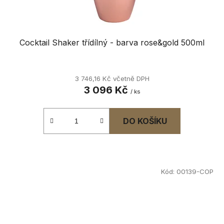
Cocktail Shaker třídílný - barva rose&gold 500ml
3 746,16 Kč včetně DPH
3 096 Kč
/ ks
DO KOŠÍKU
Kód:
00139-COP