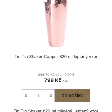
p
k
r
t
o
ů
d
u
k
t
ů
Tin Tin Shaker Copper 820 ml leptaný vzor
966,79 Kč včetně DPH
799 Kč
/ ks
DO KOŠÍKU
Tin Tin Shaker 820 ml měděný, leptaný vzor