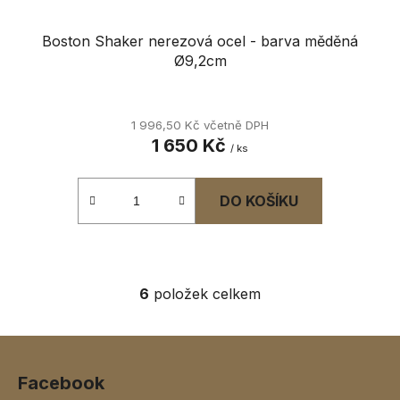
Boston Shaker nerezová ocel - barva měděná
Ø9,2cm
1 996,50 Kč včetně DPH
1 650 Kč
/ ks
DO KOŠÍKU
6
položek celkem
O
v
l
Z
á
á
d
Facebook
p