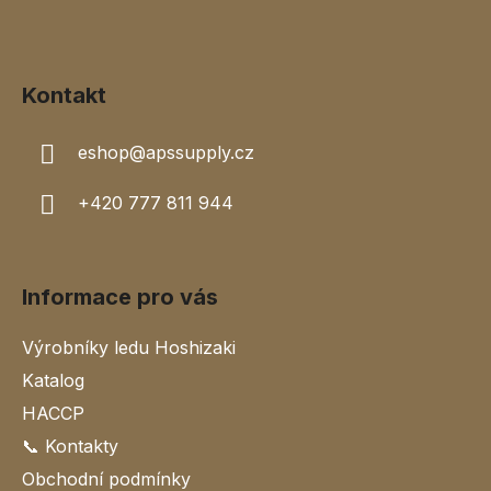
a
a
c
t
í
í
p
Kontakt
r
v
k
eshop
@
apssupply.cz
y
v
+420 777 811 944
ý
p
i
s
Informace pro vás
u
Výrobníky ledu Hoshizaki
Katalog
HACCP
📞 Kontakty
Obchodní podmínky