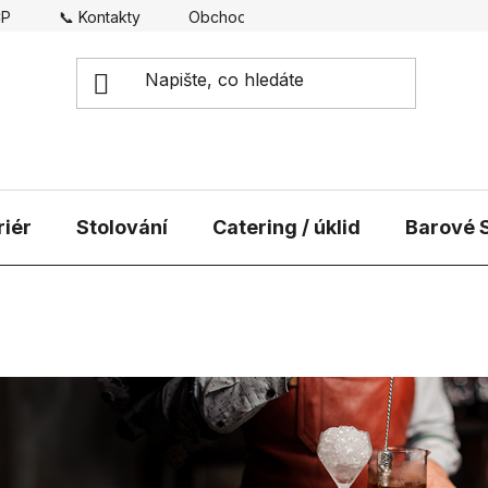
CP
📞 Kontakty
Obchodní podmínky
Doprava
riér
Stolování
Catering / úklid
Barové S