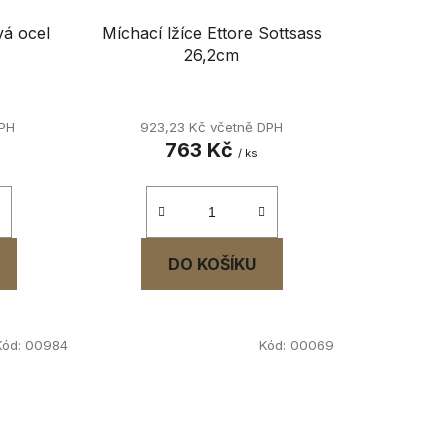
vá ocel
Míchací lžíce Ettore Sottsass
26,2cm
DPH
923,23 Kč včetně DPH
763 Kč
/ ks
DO KOŠÍKU
Kód:
00984
Kód:
00069