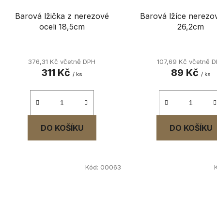
Barová lžička z nerezové
Barová lžíce nerezo
oceli 18,5cm
26,2cm
376,31 Kč včetně DPH
107,69 Kč včetně 
311 Kč
89 Kč
/ ks
/ ks
DO KOŠÍKU
DO KOŠÍKU
Kód:
00063