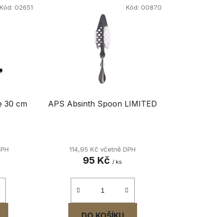
p
Kód:
02651
Kód:
00870
r
o
d
u
k
t
ů
e 30 cm
APS Absinth Spoon LIMITED
DPH
114,95 Kč včetně DPH
95 Kč
/ ks
DO KOŠÍKU