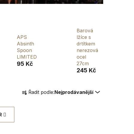
Barová
APS
lžíce s
Absinth
drtítkem
Spoon
nerezová
LIMITED
ocel
95 Kč
27cm
245 Kč
Ř
Řadit podle:
Nejprodávanější
a
z
e
R
n
í