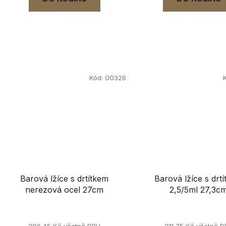
Kód:
00326
Barová lžíce s drtítkem
Barová lžíce s drt
nerezová ocel 27cm
2,5/5ml 27,3c
296,45 Kč včetně DPH
211,75 Kč včetně 