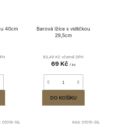
kou 40cm
Barová lžíce s vidličkou
29,5cm
DPH
83,49 Kč včetně DPH
69 Kč
/ ks
DO KOŠÍKU
:
01016-SIL
Kód:
01015-SIL