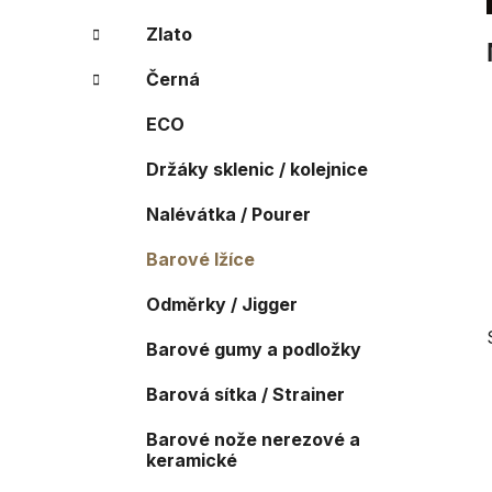
a
r
Zlato
i
n
e
n
Černá
í
ECO
p
a
Držáky sklenic / kolejnice
n
Nalévátka / Pourer
e
l
Barové lžíce
Odměrky / Jigger
Barové gumy a podložky
Barová sítka / Strainer
Barové nože nerezové a
keramické