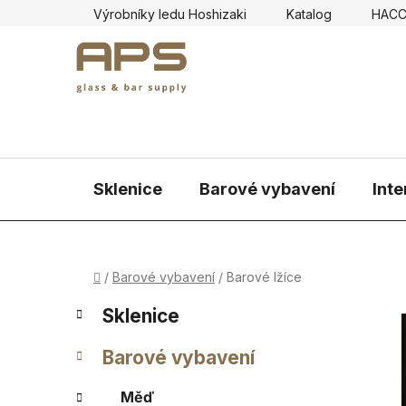
Přejít
Výrobníky ledu Hoshizaki
Katalog
HAC
na
obsah
Sklenice
Barové vybavení
Inte
Domů
/
Barové vybavení
/
Barové lžíce
P
K
Přeskočit
Sklenice
a
kategorie
o
t
s
Barové vybavení
e
t
g
r
Měď
o