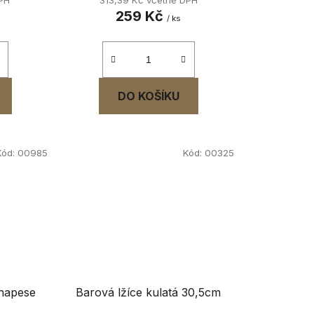
259 Kč
/ ks
DO KOŠÍKU
Kód:
00985
Kód:
00325
anapese
Barová lžíce kulatá 30,5cm