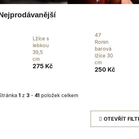
Nejprodávanější
47
Lžíce s
Ronin
lebkou
barová
39,5
lžíce 30
cm
cm
275 Kč
250 Kč
Stránka
1
z
3
-
41
položek celkem
OTEVŘÍT FILT
V