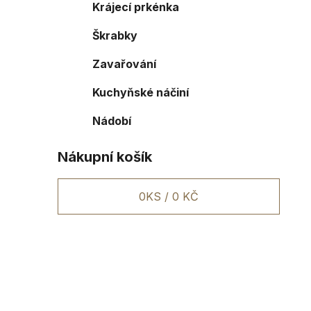
Krájecí prkénka
Škrabky
Zavařování
Kuchyňské náčiní
Nádobí
Nákupní košík
0
KS /
0 KČ