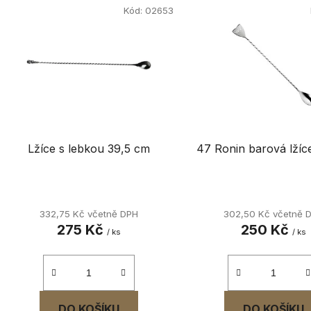
ý
Kód:
02653
p
i
s
p
r
o
d
Lžíce s lebkou 39,5 cm
47 Ronin barová lžíc
u
k
t
ů
332,75 Kč včetně DPH
302,50 Kč včetně 
275 Kč
250 Kč
/ ks
/ ks
DO KOŠÍKU
DO KOŠÍKU