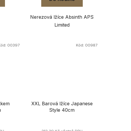
Nerezová lžíce Absinth APS
Limited
Kód:
00397
Kód:
00987
ítkem
XXL Barová lžíce Japanese
m
Style 40cm
DPH
313,39 Kč včetně DPH