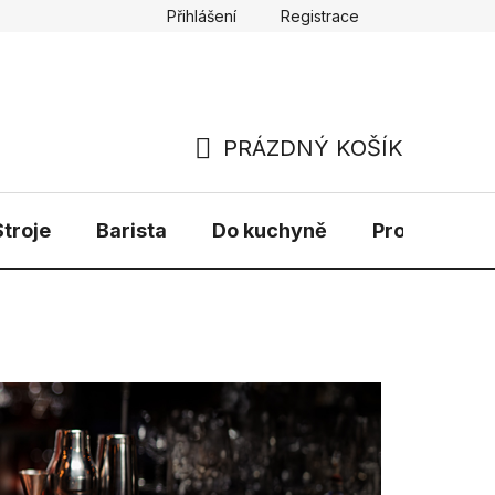
Přihlášení
Registrace
PRÁZDNÝ KOŠÍK
NÁKUPNÍ
KOŠÍK
troje
Barista
Do kuchyně
Prodávané 