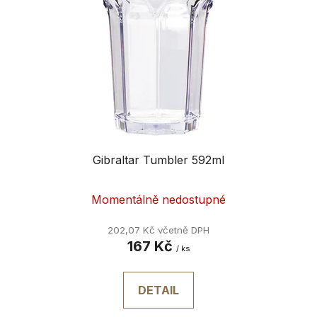
p
k
r
t
o
ů
d
u
k
t
ů
Gibraltar Tumbler 592ml
Momentálně nedostupné
202,07 Kč včetně DPH
167 Kč
/ ks
DETAIL