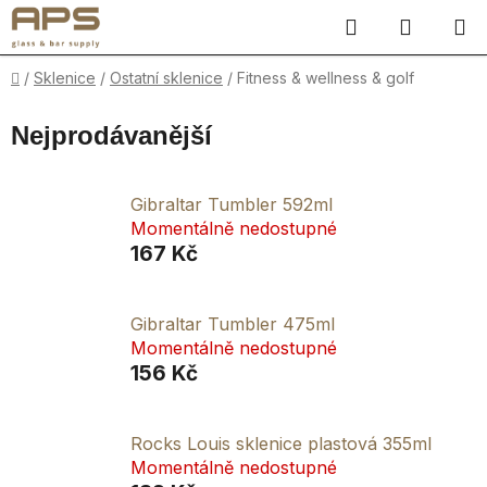
Přejít
Hledat
NÁKUP
na
obsah
KOŠÍK
Domů
/
Sklenice
/
Ostatní sklenice
/
Fitness & wellness & golf
Nejprodávanější
Gibraltar Tumbler 592ml
Momentálně nedostupné
167 Kč
Gibraltar Tumbler 475ml
Momentálně nedostupné
156 Kč
Rocks Louis sklenice plastová 355ml
Momentálně nedostupné