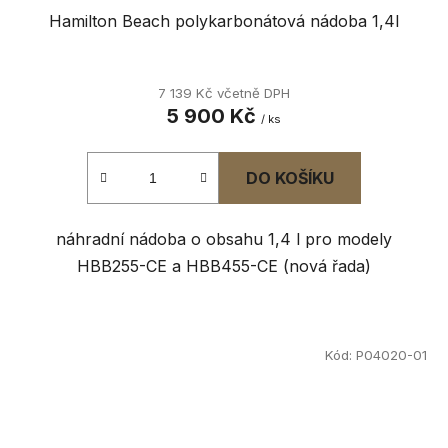
Hamilton Beach polykarbonátová nádoba 1,4l
7 139 Kč včetně DPH
5 900 Kč
/ ks
DO KOŠÍKU
náhradní nádoba o obsahu 1,4 l pro modely
HBB255-CE a HBB455-CE (nová řada)
Kód:
P04020-01