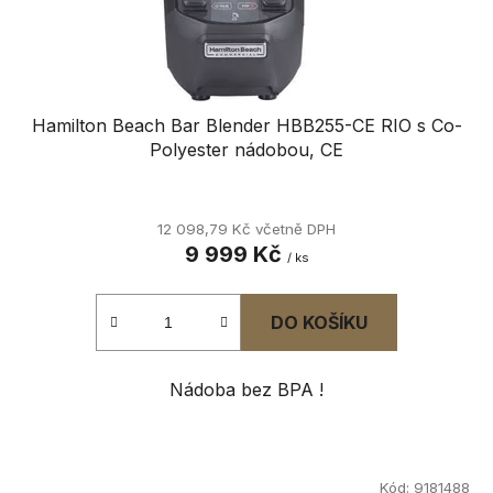
u
k
t
ů
Hamilton Beach Bar Blender HBB255-CE RIO s Co-
Polyester nádobou, CE
12 098,79 Kč včetně DPH
9 999 Kč
/ ks
DO KOŠÍKU
Nádoba bez BPA !
Kód:
9181488