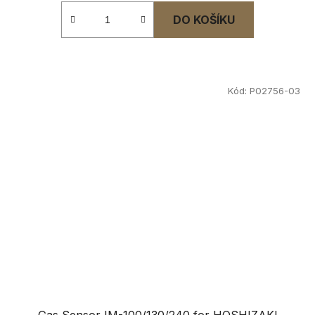
DO KOŠÍKU
Kód:
P02756-03
Gas Sensor IM-100/130/240 for HOSHIZAKI