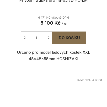
Přívodní trubka pro IM-65NE-HC-LM
6 171 Kč včetně DPH
5 100 Kč
/ ks
DO KOŠÍKU
Určeno pro model ledových kostek XXL
48x48x58mm HOSHIZAKI
Kód:
3Y4547G01