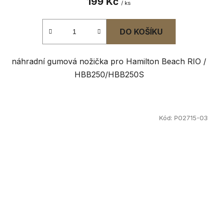
199 Kč
/ ks
DO KOŠÍKU
náhradní gumová nožička pro Hamilton Beach RIO /
HBB250/HBB250S
Kód:
P02715-03