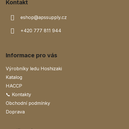
Kontakt
v
ý
eshop
@
apssupply.cz
p
i
+420 777 811 944
s
u
Informace pro vás
Výrobníky ledu Hoshizaki
Katalog
HACCP
📞 Kontakty
Obchodní podmínky
Doprava