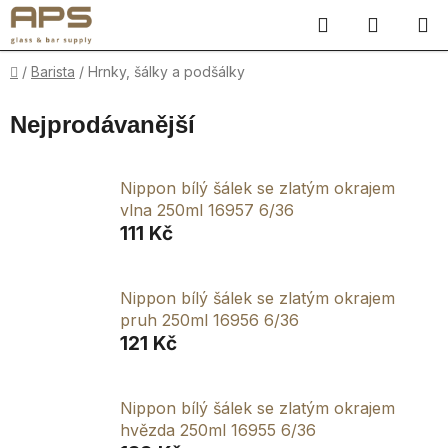
Přejít
Hledat
NÁKUP
na
obsah
KOŠÍK
Domů
/
Barista
/
Hrnky, šálky a podšálky
Nejprodávanější
Nippon bílý šálek se zlatým okrajem
vlna 250ml 16957 6/36
111 Kč
Nippon bílý šálek se zlatým okrajem
pruh 250ml 16956 6/36
121 Kč
Nippon bílý šálek se zlatým okrajem
hvězda 250ml 16955 6/36