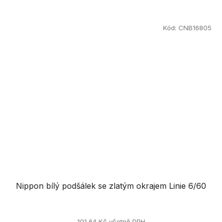
Kód:
CNB16805
Nippon bílý podšálek se zlatým okrajem Linie 6/60
101,64 Kč včetně DPH