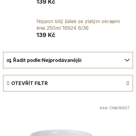
139 Kč
Nippon bílý šálek se zlatým okrajem
linie 250ml 16924 6/36
139 Kč
Ř
Řadit podle:
Nejprodávanější
a
z
e
OTEVŘÍT FILTR
n
í
V
p
ý
Kód:
CNB16957
r
p
o
i
d
s
u