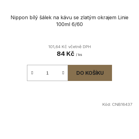
Nippon bílý šálek na kávu se zlatým okrajem Linie
100ml 6/60
101,64 Kč včetně DPH
84 Kč
/ ks
DO KOŠÍKU
Kód:
CNB16437