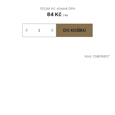
101,64 Kč včetně DPH
84 Kč
/ ks
DO KOŠÍKU
Kód:
CNB16837