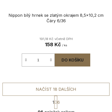
Nippon bílý hrnek se zlatým okrajem 8,5x10,2 cm
Čáry 6/36
191,18 Kč včetně DPH
158 Kč
/ ks
DO KOŠÍKU
NAČÍST 18 DALŠÍCH
S
1
6
t
r
O