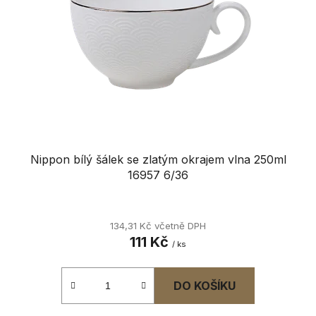
p
k
r
t
o
ů
d
u
k
t
ů
Nippon bílý šálek se zlatým okrajem vlna 250ml
16957 6/36
134,31 Kč včetně DPH
111 Kč
/ ks
DO KOŠÍKU