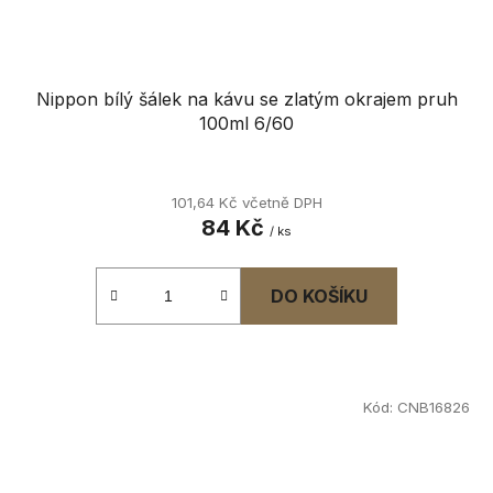
Nippon bílý šálek na kávu se zlatým okrajem pruh
100ml 6/60
101,64 Kč včetně DPH
84 Kč
/ ks
DO KOŠÍKU
Kód:
CNB16826