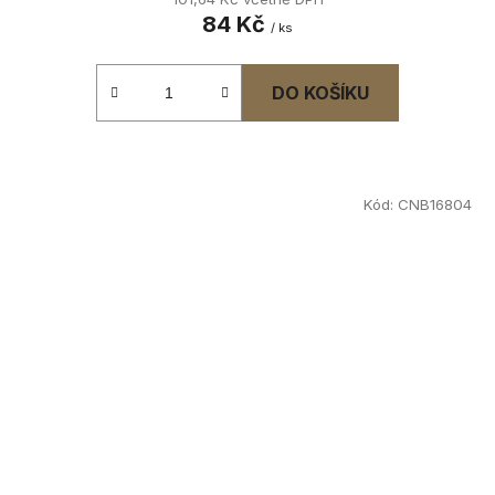
84 Kč
/ ks
DO KOŠÍKU
Kód:
CNB16804