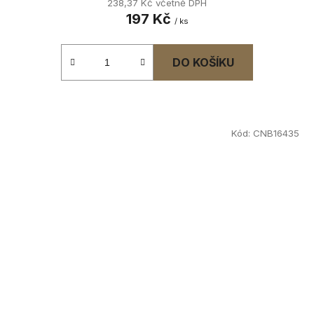
238,37 Kč včetně DPH
197 Kč
/ ks
DO KOŠÍKU
Kód:
CNB16435