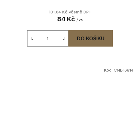
101,64 Kč včetně DPH
84 Kč
/ ks
DO KOŠÍKU
Kód:
CNB16814