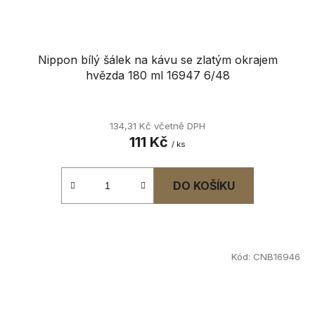
Nippon bílý šálek na kávu se zlatým okrajem
hvězda 180 ml 16947 6/48
134,31 Kč včetně DPH
111 Kč
/ ks
DO KOŠÍKU
Kód:
CNB16946