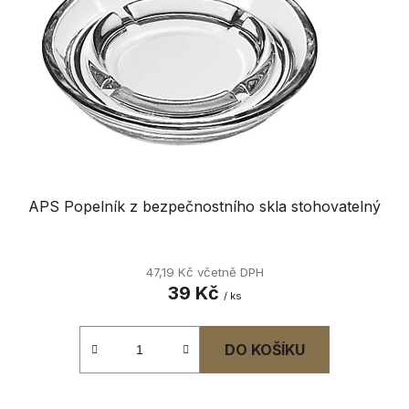
p
k
r
t
o
ů
d
u
k
t
ů
APS Popelník z bezpečnostního skla stohovatelný
47,19 Kč včetně DPH
39 Kč
/ ks
DO KOŠÍKU