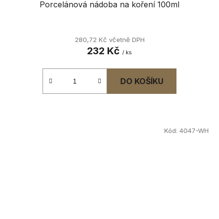
Porcelánová nádoba na koření 100ml
Průměrné
hodnocení
280,72 Kč včetně DPH
232 Kč
produktu
/ ks
je
4,0
DO KOŠÍKU
z
5
hvězdiček.
Kód:
4047-WH