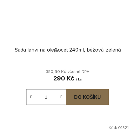
Sada lahví na olej&ocet 240ml, béžová-zelená
350,90 Kč včetně DPH
290 Kč
/ ks
DO KOŠÍKU
Kód:
01821