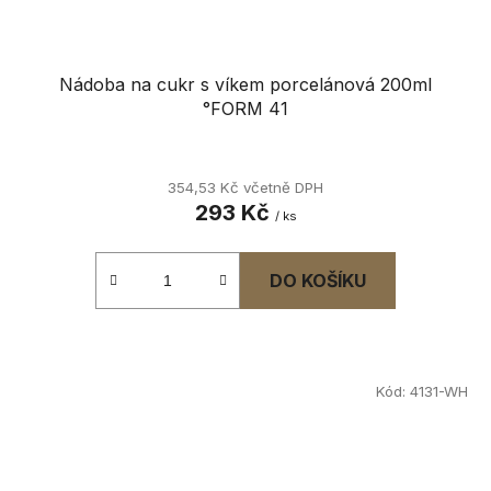
Nádoba na cukr s víkem porcelánová 200ml
°FORM 41
354,53 Kč včetně DPH
293 Kč
/ ks
DO KOŠÍKU
Kód:
4131-WH