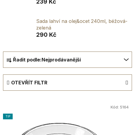
239 Kč
Sada lahví na olej&ocet 240ml, béžová-
zelená
290 Kč
Ř
Řadit podle:
Nejprodávanější
a
z
e
OTEVŘÍT FILTR
n
í
V
p
DOPRODEJ
ý
Kód:
5164
r
SLEVA
p
o
TIP
i
d
s
u