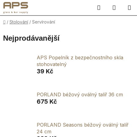
Přejít
Hledat
NÁKUP
na
obsah
KOŠÍK
Domů
/
Stolování
/
Servírování
Nejprodávanější
APS Popelník z bezpečnostního skla
stohovatelný
39 Kč
PORLAND béžový oválný talíř 36 cm
675 Kč
PORLAND Seasons béžový oválný talíř
24 cm