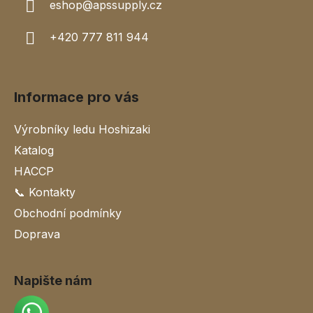
eshop
@
apssupply.cz
p
i
+420 777 811 944
s
u
Informace pro vás
Výrobníky ledu Hoshizaki
Katalog
HACCP
📞 Kontakty
Obchodní podmínky
Doprava
Napište nám