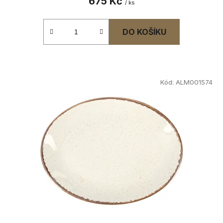
675 Kč
/ ks
DO KOŠÍKU
Kód:
ALM001574