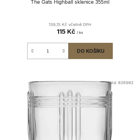
The Gats Highball sklenice 355ml
139,15 Kč včetně DPH
115 Kč
/ ks
DO KOŠÍKU
Kód:
826982