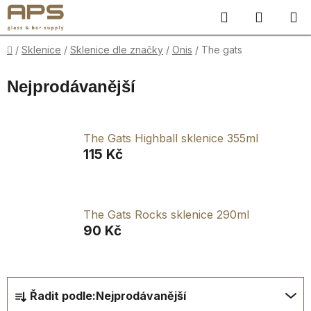
Přejít
Hledat
NÁKUP
na
obsah
KOŠÍK
Domů
/
Sklenice
/
Sklenice dle značky
/
Onis
/
The gats
Nejprodávanější
The Gats Highball sklenice 355ml
115 Kč
The Gats Rocks sklenice 290ml
90 Kč
Ř
Řadit podle:
Nejprodávanější
a