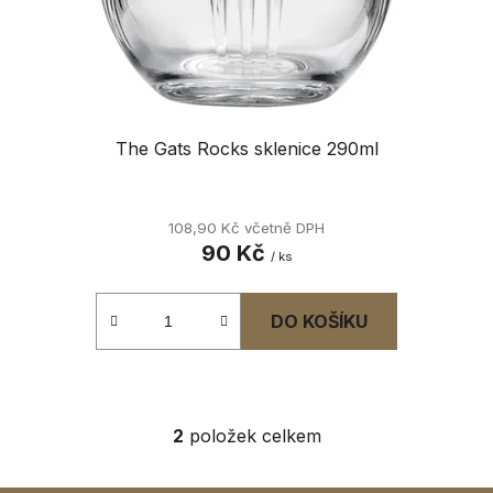
The Gats Rocks sklenice 290ml
108,90 Kč včetně DPH
90 Kč
/ ks
DO KOŠÍKU
2
položek celkem
O
v