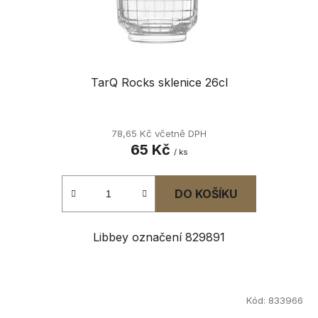
u
k
t
ů
TarQ Rocks sklenice 26cl
78,65 Kč včetně DPH
65 Kč
/ ks
DO KOŠÍKU
Libbey označení 829891
Kód:
833966