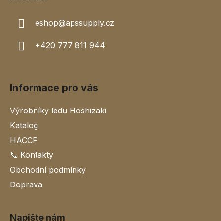
v
k
eshop
@
apssupply.cz
y
v
+420 777 811 944
ý
p
i
s
Informace pro vás
u
Výrobníky ledu Hoshizaki
Katalog
HACCP
📞 Kontakty
Obchodní podmínky
Doprava
Napište nám