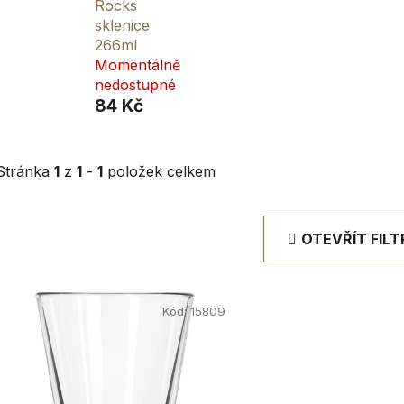
Rocks
sklenice
266ml
Momentálně
nedostupné
84 Kč
Stránka
1
z
1
-
1
položek celkem
OTEVŘÍT FILT
V
ý
Kód:
15809
p
i
s