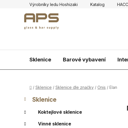
Přejít
Výrobníky ledu Hoshizaki
Katalog
HAC
na
obsah
Sklenice
Barové vybavení
Inte
Domů
/
Sklenice
/
Sklenice dle značky
/
Onis
/
Elan
P
K
Přeskočit
Sklenice
a
kategorie
o
t
s
Koktejlové sklenice
e
t
g
Vinné sklenice
r
o