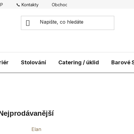
CP
📞 Kontakty
Obchodní podmínky
Doprava
riér
Stolování
Catering / úklid
Barové S
Nejprodávanější
Elan