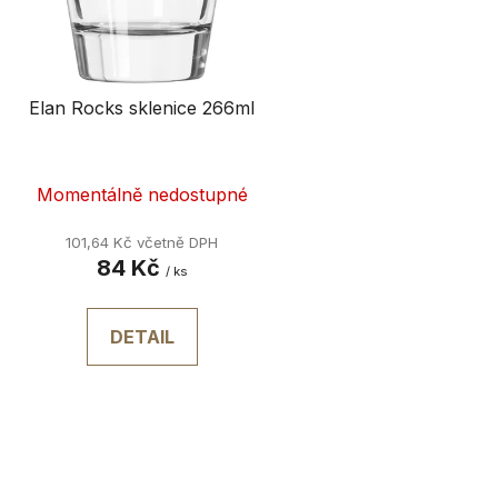
p
r
o
d
Elan Rocks sklenice 266ml
u
k
t
Momentálně nedostupné
ů
101,64 Kč včetně DPH
84 Kč
/ ks
DETAIL
O
v
l