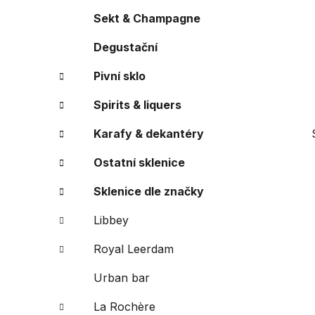
a
r
Sekt & Champagne
i
n
e
Degustační
n
í
Pivní sklo
p
a
Spirits & liquers
n
Karafy & dekantéry
e
l
Ostatní sklenice
Sklenice dle značky
Libbey
Royal Leerdam
Urban bar
La Rochère