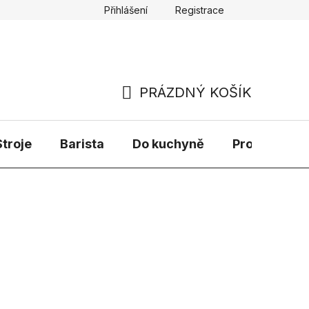
Přihlášení
Registrace
PRÁZDNÝ KOŠÍK
NÁKUPNÍ
KOŠÍK
troje
Barista
Do kuchyně
Prodávané 