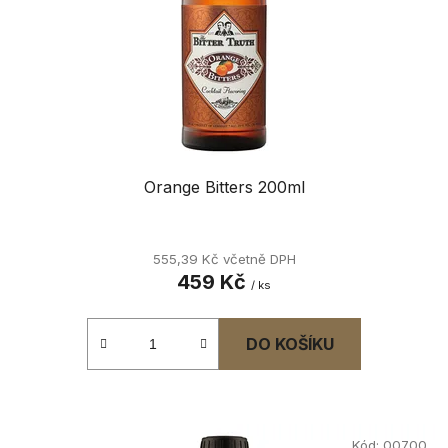
r
d
o
u
d
k
u
t
k
ů
t
ů
Orange Bitters 200ml
555,39 Kč včetně DPH
459 Kč
/ ks
DO KOŠÍKU
Kód:
00700