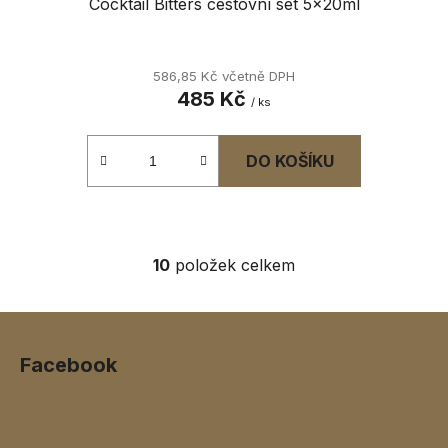
Cocktail Bitters cestovní set 5x20ml
586,85 Kč včetně DPH
485 Kč
/ ks
DO KOŠÍKU
10
položek celkem
O
v
l
Z
á
á
d
Facebook
p
a
a
c
t
í