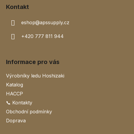
í
p
Kontakt
r
v
k
eshop
@
apssupply.cz
y
v
+420 777 811 944
ý
p
i
s
Informace pro vás
u
Výrobníky ledu Hoshizaki
Katalog
HACCP
📞 Kontakty
Obchodní podmínky
Doprava