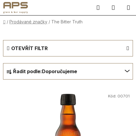
Přejít
Hledat
NÁKUP
na
obsah
KOŠÍK
Domů
/
Prodávané značky
/
The Bitter Truth
OTEVŘÍT FILTR
Ř
Řadit podle:
Doporučujeme
a
z
V
e
ý
Kód:
00701
n
p
í
i
p
s
r
p
o