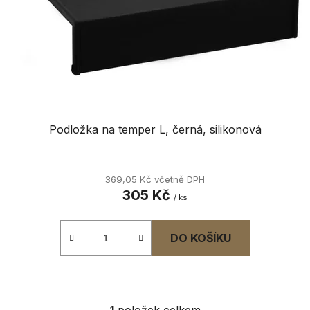
r
d
o
u
d
k
u
t
k
ů
t
ů
Podložka na temper L, černá, silikonová
369,05 Kč včetně DPH
305 Kč
/ ks
DO KOŠÍKU
1
položek celkem