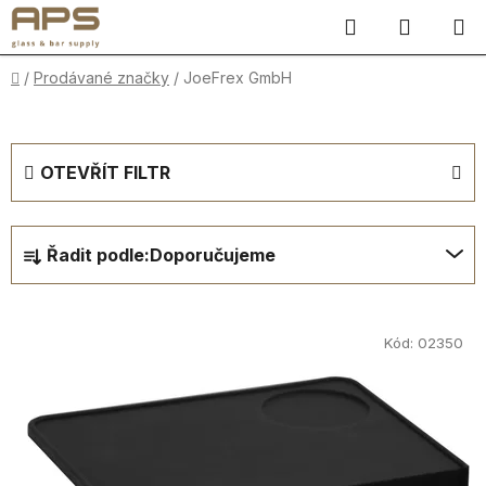
Přejít
Hledat
NÁKUP
na
obsah
KOŠÍK
Domů
/
Prodávané značky
/
JoeFrex GmbH
OTEVŘÍT FILTR
Ř
Řadit podle:
Doporučujeme
a
z
V
e
ý
Kód:
02350
n
p
í
i
p
s
r
p
o