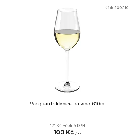
V
p
ý
Kód:
800210
r
p
o
i
d
s
u
p
k
r
t
o
ů
d
u
k
t
ů
Vanguard sklenice na víno 610ml
121 Kč včetně DPH
100 Kč
/ ks