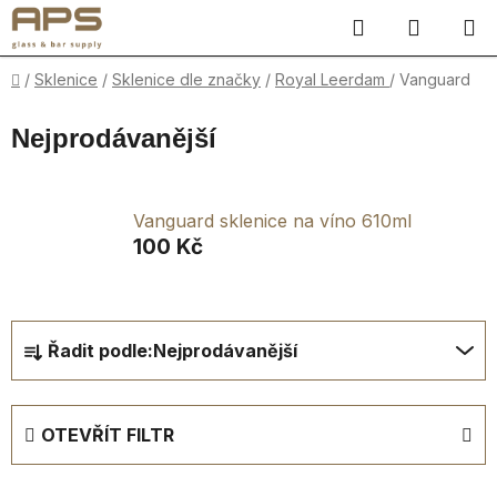
Přejít
Hledat
NÁKUP
na
obsah
KOŠÍK
Domů
/
Sklenice
/
Sklenice dle značky
/
Royal Leerdam
/
Vanguard
Nejprodávanější
Vanguard sklenice na víno 610ml
100 Kč
Ř
Řadit podle:
Nejprodávanější
a
z
e
OTEVŘÍT FILTR
n
í