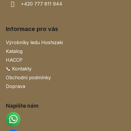
v
+420 777 811 944
ý
p
i
s
Informace pro vás
u
Výrobníky ledu Hoshizaki
Katalog
HACCP
📞 Kontakty
Obchodní podmínky
Doprava
Napište nám