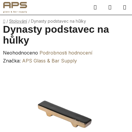
Přejít
Hledat
NÁKUP
na
obsah
KOŠÍK
Domů
/
Stolování
/
Dynasty podstavec na hůlky
Dynasty podstavec na
hůlky
Průměrné
Neohodnoceno
Podrobnosti hodnocení
hodnocení
Značka:
APS Glass & Bar Supply
produktu
je
0,0
z
5
hvězdiček.