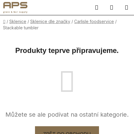
Přejít
Hledat
NÁKUP
na
obsah
KOŠÍK
Domů
/
Sklenice
/
Sklenice dle značky
/
Carlisle foodservice
/
Stackable tumbler
Produkty teprve připravujeme.
Můžete se ale podívat na ostatní kategorie.