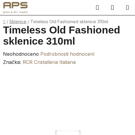
Přejít
Hledat
NÁKUP
na
obsah
KOŠÍK
Domů
/
Sklenice
/
Timeless Old Fashioned sklenice 310ml
Timeless Old Fashioned
sklenice 310ml
Průměrné
Neohodnoceno
Podrobnosti hodnocení
hodnocení
Značka:
RCR Cristalleria Italiana
produktu
je
0,0
z
5
hvězdiček.