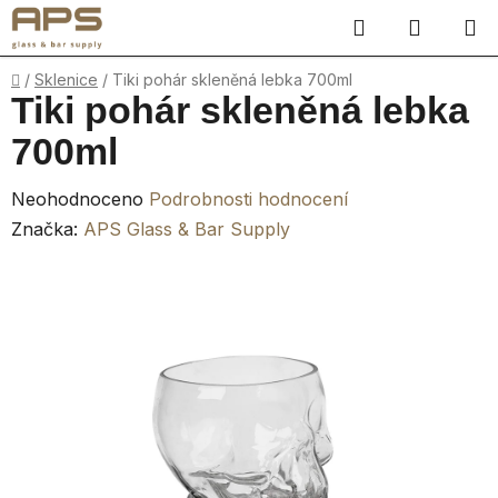
Přejít
Hledat
NÁKUP
na
obsah
KOŠÍK
Domů
/
Sklenice
/
Tiki pohár skleněná lebka 700ml
Tiki pohár skleněná lebka
700ml
Průměrné
Neohodnoceno
Podrobnosti hodnocení
hodnocení
Značka:
APS Glass & Bar Supply
produktu
je
0,0
z
5
hvězdiček.