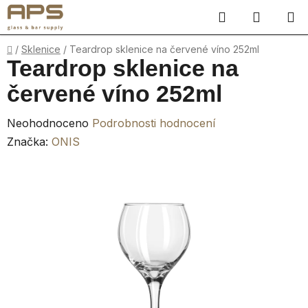
Přejít
Hledat
NÁKUP
na
obsah
KOŠÍK
Domů
/
Sklenice
/
Teardrop sklenice na červené víno 252ml
Teardrop sklenice na
červené víno 252ml
Průměrné
Neohodnoceno
Podrobnosti hodnocení
hodnocení
Značka:
ONIS
produktu
je
0,0
z
5
hvězdiček.