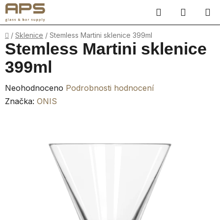
Přejít
Hledat
NÁKUP
na
obsah
KOŠÍK
Domů
/
Sklenice
/
Stemless Martini sklenice 399ml
Stemless Martini sklenice
399ml
Průměrné
Neohodnoceno
Podrobnosti hodnocení
hodnocení
Značka:
ONIS
produktu
je
0,0
z
5
hvězdiček.