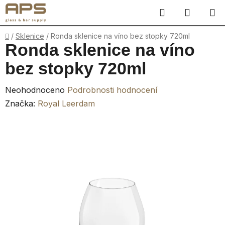
Přejít
Hledat
NÁKUP
na
obsah
KOŠÍK
Domů
/
Sklenice
/
Ronda sklenice na víno bez stopky 720ml
Ronda sklenice na víno
bez stopky 720ml
Průměrné
Neohodnoceno
Podrobnosti hodnocení
hodnocení
Značka:
Royal Leerdam
produktu
je
0,0
z
5
hvězdiček.