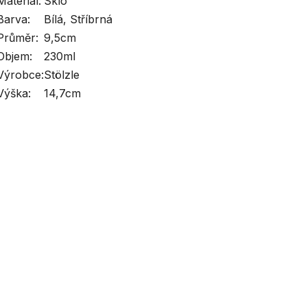
Materiál:
Sklo
Barva:
Bílá, Stříbrná
Průměr:
9,5cm
Objem:
230ml
Výrobce:
Stölzle
Výška:
14,7cm