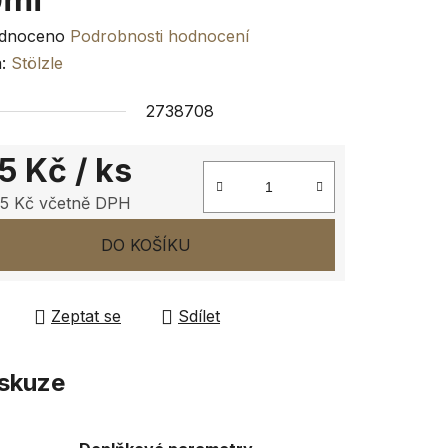
rné
dnoceno
Podrobnosti hodnocení
ení
a:
Stölzle
tu
2738708
5 Kč
/ ks
5 Kč včetně DPH
ček.
 cena:
DO KOŠÍKU
Zeptat se
Sdílet
skuze