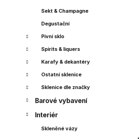
r
o
a
r
Sekt & Champagne
i
n
e
Degustační
n
í
Pivní sklo
p
a
Spirits & liquers
n
Karafy & dekantéry
e
l
Ostatní sklenice
Sklenice dle značky
Barové vybavení
Interiér
Skleněné vázy