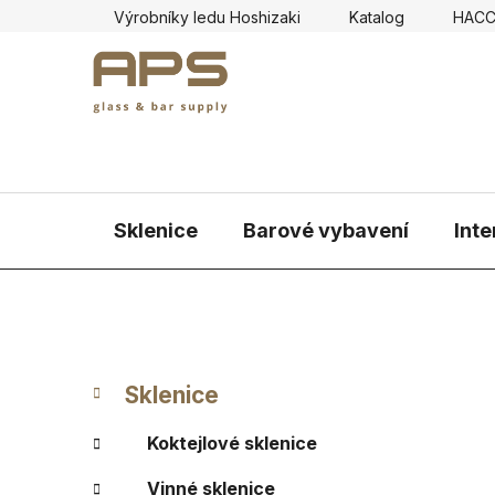
Přejít
Výrobníky ledu Hoshizaki
Katalog
HAC
na
obsah
Sklenice
Barové vybavení
Inte
P
K
Přeskočit
Sklenice
a
kategorie
o
t
s
Koktejlové sklenice
e
t
g
Vinné sklenice