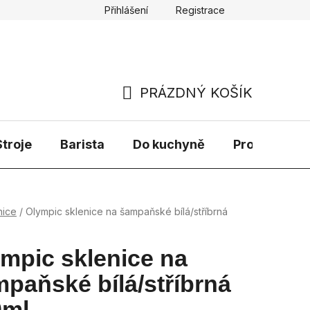
Přihlášení
Registrace
PRÁZDNÝ KOŠÍK
NÁKUPNÍ
KOŠÍK
troje
Barista
Do kuchyně
Prodávané 
nice
/
Olympic sklenice na šampaňské bílá/stříbrná
mpic sklenice na
paňské bílá/stříbrná
0ml