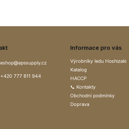
akt
Informace pro vás
Výrobníky ledu Hoshizaki
eshop
@
apssupply.cz
Katalog
+420 777 811 944
HACCP
📞 Kontakty
Obchodní podmínky
Doprava