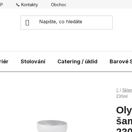
CP
📞 Kontakty
Obchodní podmínky
Doprava
riér
Stolování
Catering / úklid
Barové S
Domů
/
Skle
230ml
Oly
šam
23