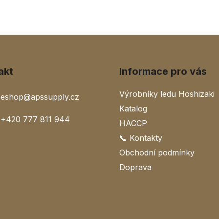
akt
Informace pro vás
Výrobníky ledu Hoshizaki
eshop
@
apssupply.cz
Katalog
+420 777 811 944
HACCP
📞 Kontakty
Obchodní podmínky
Doprava