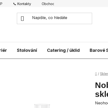
CP
📞 Kontakty
Obchodní podmínky
Doprava
riér
Stolování
Catering / úklid
Barové S
Domů
/
Skle
Nob
skl
Průmě
Neoho