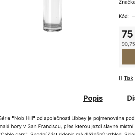
hodnoc
Značk
produk
Kód:
je
0,0
75
z
5
90,75
hvězdi
Měrná
Tisk
Popis
Di
Série "Nob Hill" od společnosti Libbey je pojmenována pod
malé hory v San Franciscu, přes kterou jezdí slavné místní
"Cable cars". Spodní část sklenic má dlážděný vzhled. Skle