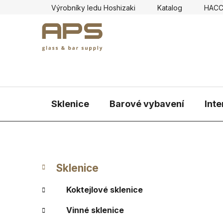
Přejít
Výrobníky ledu Hoshizaki
Katalog
HAC
na
obsah
Sklenice
Barové vybavení
Inte
P
K
Přeskočit
Sklenice
a
kategorie
o
t
s
Koktejlové sklenice
e
t
g
Vinné sklenice
r
o