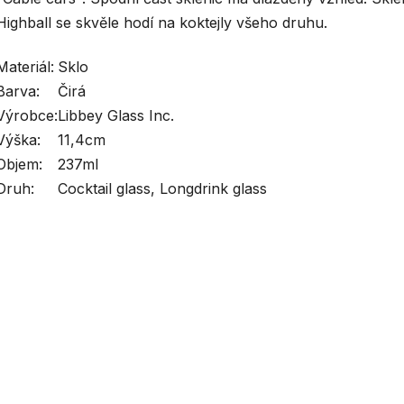
Highball se skvěle hodí na koktejly všeho druhu.
Materiál:
Sklo
Barva:
Čirá
Výrobce:
Libbey Glass Inc.
Výška:
11,4cm
Objem:
237ml
Druh:
Cocktail glass, Longdrink glass