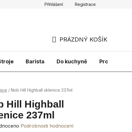
Přihlášení
Registrace
PRÁZDNÝ KOŠÍK
NÁKUPNÍ
KOŠÍK
troje
Barista
Do kuchyně
Prodávané 
nice
/
Nob Hill Highball sklenice 237ml
 Hill Highball
enice 237ml
rné
dnoceno
Podrobnosti hodnocení