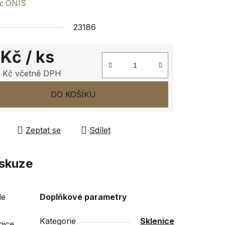
ení
a:
ONIS
tu
23186
 Kč
/ ks
 Kč včetně DPH
ček.
 cena:
DO KOŠÍKU
Zeptat se
Sdílet
skuze
le
Doplňkové parametry
Kategorie
Sklenice
nice