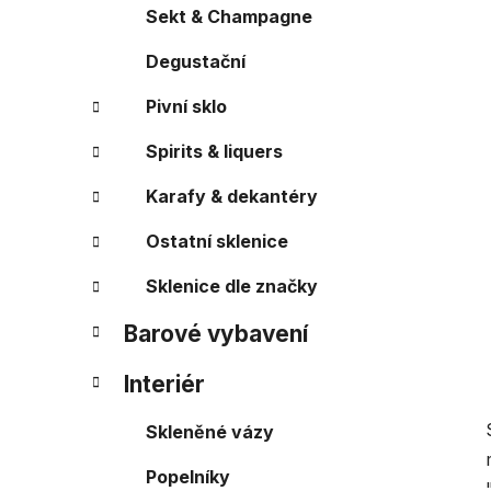
a
r
Sekt & Champagne
i
n
e
Degustační
n
í
Pivní sklo
p
a
Spirits & liquers
n
Karafy & dekantéry
e
l
Ostatní sklenice
Sklenice dle značky
Barové vybavení
Interiér
Skleněné vázy
Popelníky