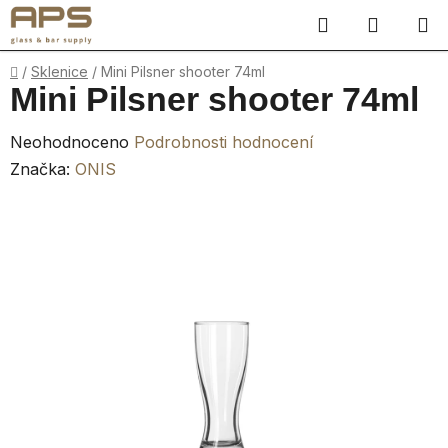
Přejít
Hledat
NÁKUP
na
obsah
KOŠÍK
Domů
/
Sklenice
/
Mini Pilsner shooter 74ml
Mini Pilsner shooter 74ml
Průměrné
Neohodnoceno
Podrobnosti hodnocení
hodnocení
Značka:
ONIS
produktu
je
0,0
z
5
hvězdiček.