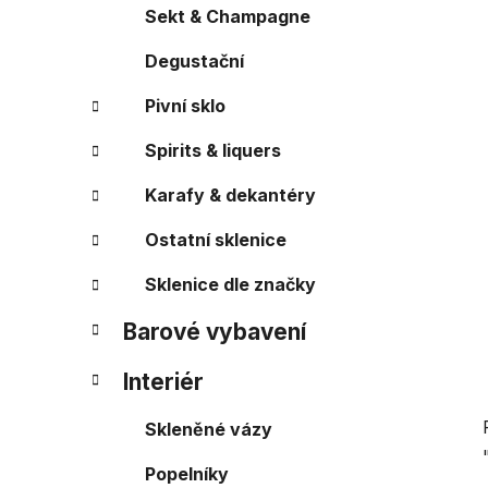
a
r
Sekt & Champagne
i
n
e
Degustační
n
í
Pivní sklo
p
a
Spirits & liquers
n
Karafy & dekantéry
e
l
Ostatní sklenice
Sklenice dle značky
Barové vybavení
Interiér
Skleněné vázy
Popelníky