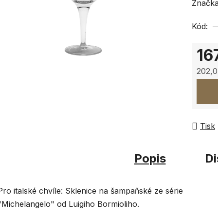
hodnoc
Značk
produk
Kód:
je
0,0
16
z
5
202,0
hvězdi
Měrná
Tisk
Popis
Di
Pro italské chvíle: Sklenice na šampaňské ze série
"Michelangelo" od Luigiho Bormioliho.