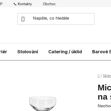
CP
📞 Kontakty
Obchodní podmínky
Doprava
riér
Stolování
Catering / úklid
Barové S
Domů
/
Skle
Mic
na
Průmě
Neoho