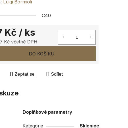
ení
a:
Luigi Bormioli
tu
C40
7 Kč
/ ks
7 Kč včetně DPH
ček.
 cena:
DO KOŠÍKU
Zeptat se
Sdílet
skuze
Doplňkové parametry
Kategorie
Sklenice