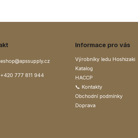
akt
Informace pro vás
Výrobníky ledu Hoshizaki
eshop
@
apssupply.cz
Katalog
+420 777 811 944
HACCP
📞 Kontakty
Obchodní podmínky
Doprava