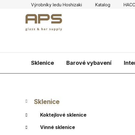
Přejít
Výrobníky ledu Hoshizaki
Katalog
HAC
na
obsah
Sklenice
Barové vybavení
Inte
P
K
Přeskočit
Sklenice
a
kategorie
o
t
s
Koktejlové sklenice
e
t
g
Vinné sklenice
r
o