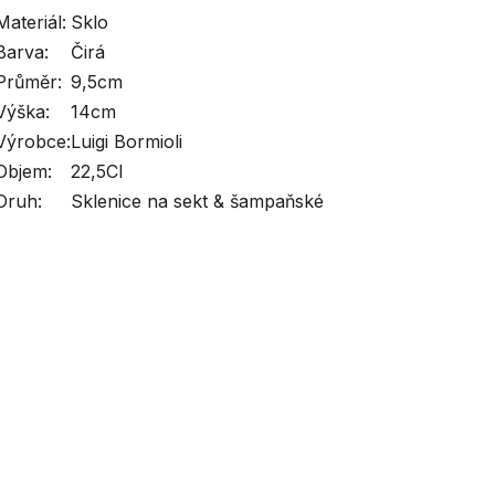
Materiál:
Sklo
Barva:
Čirá
Průměr:
9,5cm
Výška:
14cm
Výrobce:
Luigi Bormioli
Objem:
22,5Cl
Druh:
Sklenice na sekt & šampaňské