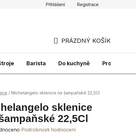
Přihlášení
Registrace
PRÁZDNÝ KOŠÍK
NÁKUPNÍ
KOŠÍK
troje
Barista
Do kuchyně
Prodávané 
nice
/
Michelangelo sklenice na šampaňské 22,5Cl
helangelo sklenice
 šampaňské 22,5Cl
rné
dnoceno
Podrobnosti hodnocení