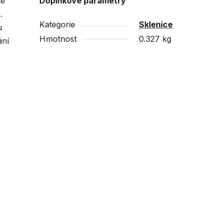
le
Doplňkové parametry
.
Kategorie
Sklenice
u
Hmotnost
0.327 kg
ání