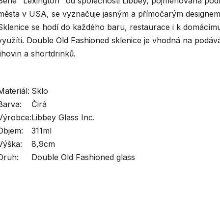
Série "Lexington" od společnosti Libbey, pojmenovaná pod
města v USA, se vyznačuje jasným a přímočarým designem
Sklenice se hodí do každého baru, restaurace i k domácím
využítí. Double Old Fashioned sklenice je vhodná na podáv
lihovin a shortdrinků.
Materiál:
Sklo
Barva:
Čirá
Výrobce:
Libbey Glass Inc.
Objem:
311ml
Výška:
8,9cm
Druh:
Double Old Fashioned glass