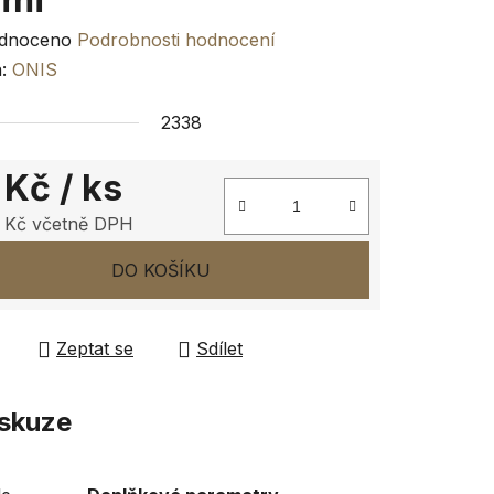
rné
dnoceno
Podrobnosti hodnocení
ení
a:
ONIS
tu
2338
 Kč
/ ks
 Kč včetně DPH
ček.
 cena:
DO KOŠÍKU
Zeptat se
Sdílet
skuze