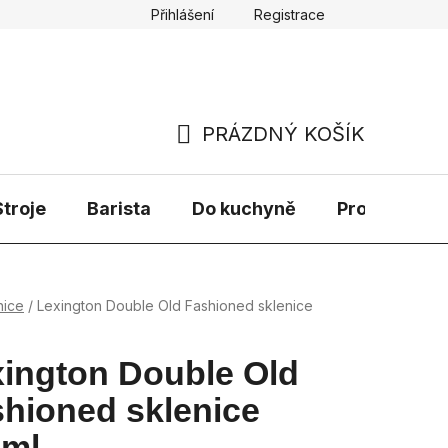
Přihlášení
Registrace
PRÁZDNÝ KOŠÍK
NÁKUPNÍ
KOŠÍK
troje
Barista
Do kuchyně
Prodávané 
nice
/
Lexington Double Old Fashioned sklenice
ington Double Old
hioned sklenice
1ml