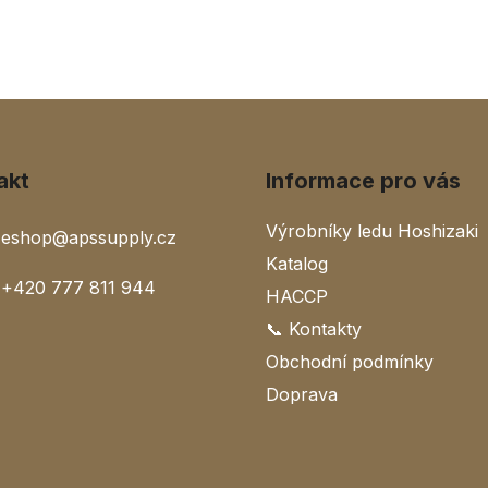
akt
Informace pro vás
Výrobníky ledu Hoshizaki
eshop
@
apssupply.cz
Katalog
+420 777 811 944
HACCP
📞 Kontakty
Obchodní podmínky
Doprava