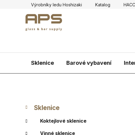
Přejít
Výrobníky ledu Hoshizaki
Katalog
HAC
na
obsah
Sklenice
Barové vybavení
Inte
P
K
Přeskočit
Sklenice
a
kategorie
o
t
s
Koktejlové sklenice
e
t
g
Vinné sklenice