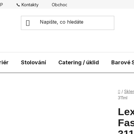
CP
📞 Kontakty
Obchodní podmínky
Doprava
riér
Stolování
Catering / úklid
Barové S
Domů
/
Skle
311ml
Lex
Fas
31