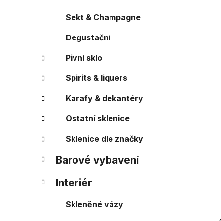
r
o
a
r
Sekt & Champagne
i
n
e
Degustační
n
í
Pivní sklo
p
a
Spirits & liquers
n
Karafy & dekantéry
e
l
Ostatní sklenice
Sklenice dle značky
Barové vybavení
Interiér
Skleněné vázy