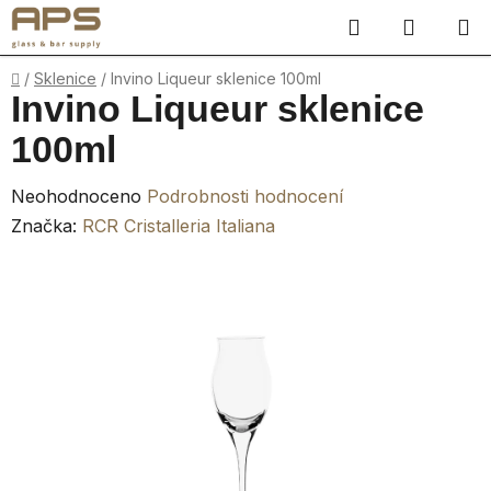
Přejít
Hledat
NÁKUP
na
obsah
KOŠÍK
Domů
/
Sklenice
/
Invino Liqueur sklenice 100ml
Invino Liqueur sklenice
100ml
Průměrné
Neohodnoceno
Podrobnosti hodnocení
hodnocení
Značka:
RCR Cristalleria Italiana
produktu
je
0,0
z
5
hvězdiček.