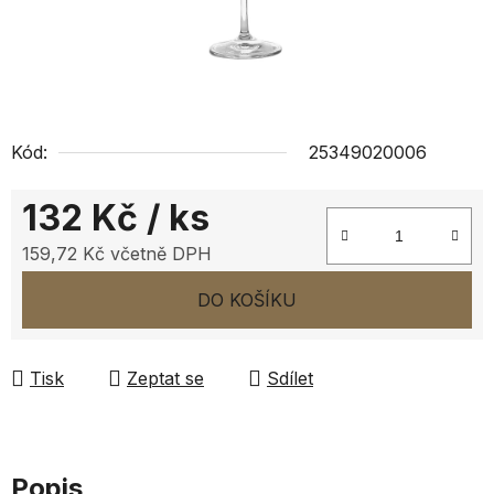
Kód:
25349020006
132 Kč
/ ks
159,72 Kč včetně DPH
Měrná cena:
DO KOŠÍKU
Tisk
Zeptat se
Sdílet
Popis