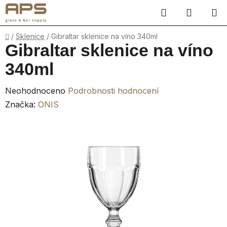
Přejít
Hledat
NÁKUP
na
obsah
KOŠÍK
Domů
/
Sklenice
/
Gibraltar sklenice na víno 340ml
Gibraltar sklenice na víno
340ml
Průměrné
Neohodnoceno
Podrobnosti hodnocení
hodnocení
Značka:
ONIS
produktu
je
0,0
z
5
hvězdiček.