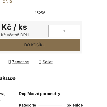
ení
a:
ONIS
tu
15256
 Kč
/ ks
 Kč včetně DPH
ček.
 cena:
DO KOŠÍKU
Zeptat se
Sdílet
skuze
va,
Doplňkové parametry
ě
Kategorie
Sklenice