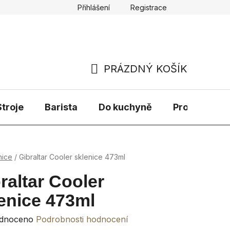
Přihlášení
Registrace
PRÁZDNÝ KOŠÍK
NÁKUPNÍ
KOŠÍK
troje
Barista
Do kuchyně
Prodávané 
nice
/
Gibraltar Cooler sklenice 473ml
raltar Cooler
enice 473ml
rné
dnoceno
Podrobnosti hodnocení