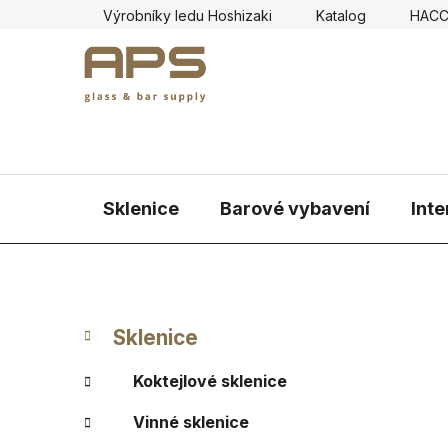
Přejít
Výrobníky ledu Hoshizaki
Katalog
HAC
na
obsah
Sklenice
Barové vybavení
Inte
P
K
Přeskočit
Sklenice
a
kategorie
o
t
s
Koktejlové sklenice
e
t
g
Vinné sklenice
r
o