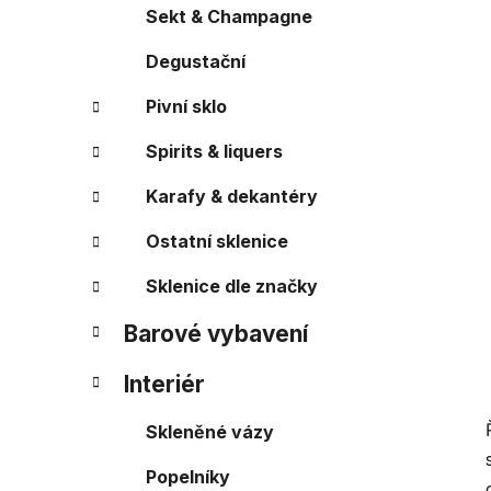
a
r
Sekt & Champagne
i
n
e
Degustační
n
í
Pivní sklo
p
a
Spirits & liquers
n
Karafy & dekantéry
e
l
Ostatní sklenice
Sklenice dle značky
Barové vybavení
Interiér
Skleněné vázy
Popelníky