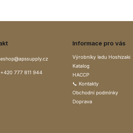
akt
Informace pro vás
Výrobníky ledu Hoshizaki
eshop
@
apssupply.cz
Katalog
+420 777 811 944
HACCP
📞 Kontakty
Obchodní podmínky
Doprava