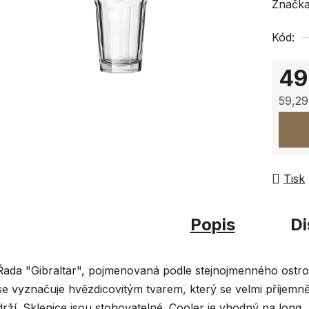
hodnoc
Značk
produk
Kód:
je
0,0
49
z
5
59,29
hvězdi
Měrná
Tisk
Popis
Di
Řada "Gibraltar", pojmenovaná podle stejnojmenného ostro
se vyznačuje hvězdicovitým tvarem, který se velmi příjemn
drží. Sklenice jsou stohovatelné. Cooler je vhodný na long