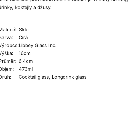
drinky, koktejly a džusy.
Materiál:
Sklo
Barva:
Čirá
Výrobce:
Libbey Glass Inc.
Výška:
16cm
Průměr:
6,4cm
Objem:
473ml
Druh:
Cocktail glass, Longdrink glass