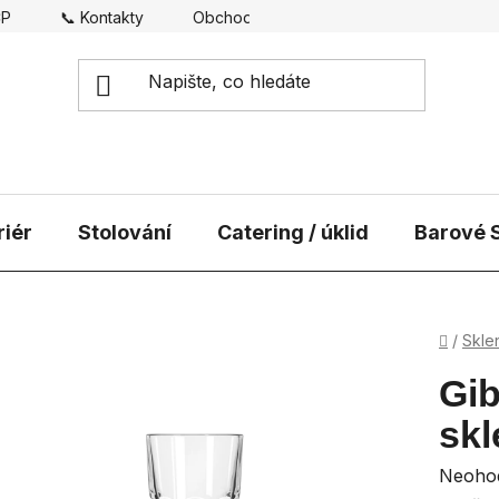
CP
📞 Kontakty
Obchodní podmínky
Doprava
riér
Stolování
Catering / úklid
Barové S
Domů
/
Skle
Gib
skl
Průmě
Neoho