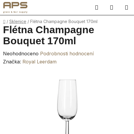
Přejít
Hledat
NÁKUP
na
obsah
KOŠÍK
Domů
/
Sklenice
/
Flétna Champagne Bouquet 170ml
Flétna Champagne
Bouquet 170ml
Průměrné
Neohodnoceno
Podrobnosti hodnocení
hodnocení
Značka:
Royal Leerdam
produktu
je
0,0
z
5
hvězdiček.