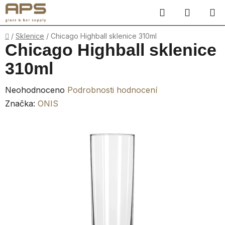
Přejít
Hledat
NÁKUP
na
obsah
KOŠÍK
Domů
/
Sklenice
/
Chicago Highball sklenice 310ml
Chicago Highball sklenice
310ml
Průměrné
Neohodnoceno
Podrobnosti hodnocení
hodnocení
Značka:
ONIS
produktu
je
0,0
z
5
hvězdiček.