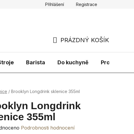
Přihlášení
Registrace
PRÁZDNÝ KOŠÍK
NÁKUPNÍ
KOŠÍK
troje
Barista
Do kuchyně
Prodávané 
nice
/
Brooklyn Longdrink sklenice 355ml
oklyn Longdrink
enice 355ml
rné
dnoceno
Podrobnosti hodnocení