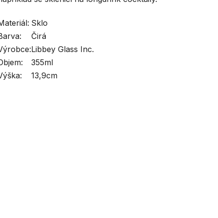
Materiál:
Sklo
Barva:
Čirá
Výrobce:
Libbey Glass Inc.
Objem:
355ml
Výška:
13,9cm