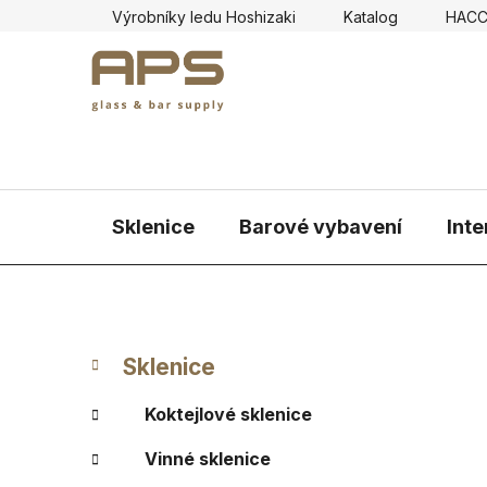
Přejít
Výrobníky ledu Hoshizaki
Katalog
HAC
na
obsah
Sklenice
Barové vybavení
Inte
P
K
Přeskočit
Sklenice
a
kategorie
o
t
s
Koktejlové sklenice
e
t
g
Vinné sklenice
r
o