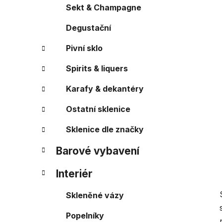
a
r
Sekt & Champagne
i
n
e
Degustační
n
í
Pivní sklo
p
a
Spirits & liquers
n
Karafy & dekantéry
e
l
Ostatní sklenice
Sklenice dle značky
Barové vybavení
Interiér
Skleněné vázy
Popelníky