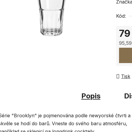
hodnoc
Značk
produk
Kód:
je
0,0
79
z
5
95,59
hvězdi
Měrná
Tisk
Popis
Di
Série "Brooklyn" je pojmenována podle newyorské čtvrti a
skvěle se hodí do barů. Vneste do svého baru atmosféru,
například se sklenicí
na longdrink cocktaily.