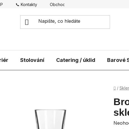
CP
📞 Kontakty
Obchodní podmínky
Doprava
riér
Stolování
Catering / úklid
Barové S
Domů
/
Skle
Bro
skl
Průmě
Neoho