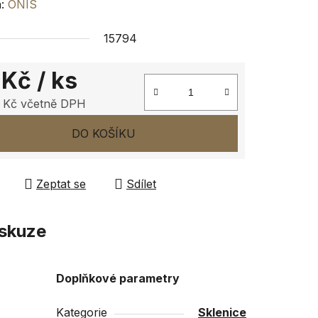
ení
a:
ONIS
tu
15794
 Kč
/ ks
 Kč včetně DPH
ček.
 cena:
DO KOŠÍKU
Zeptat se
Sdílet
skuze
Doplňkové parametry
Kategorie
Sklenice