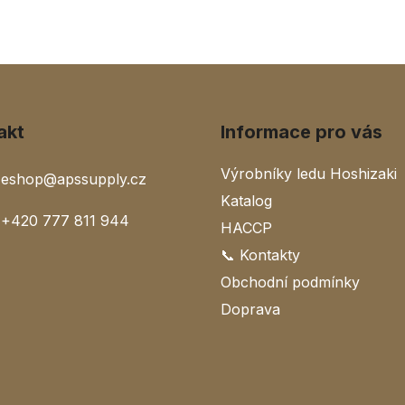
akt
Informace pro vás
Výrobníky ledu Hoshizaki
eshop
@
apssupply.cz
Katalog
+420 777 811 944
HACCP
📞 Kontakty
Obchodní podmínky
Doprava