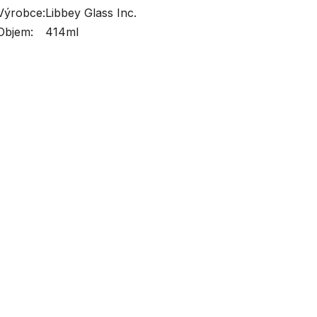
Výrobce:
Libbey Glass Inc.
Objem:
414ml