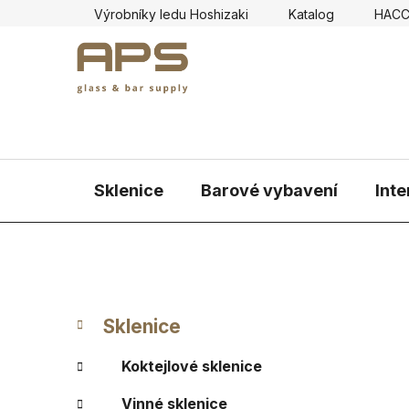
Přejít
Výrobníky ledu Hoshizaki
Katalog
HAC
na
obsah
Sklenice
Barové vybavení
Inte
P
K
Přeskočit
Sklenice
a
kategorie
o
t
s
Koktejlové sklenice
e
t
g
Vinné sklenice