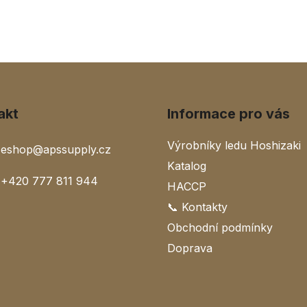
akt
Informace pro vás
Výrobníky ledu Hoshizaki
eshop
@
apssupply.cz
Katalog
+420 777 811 944
HACCP
📞 Kontakty
Obchodní podmínky
Doprava