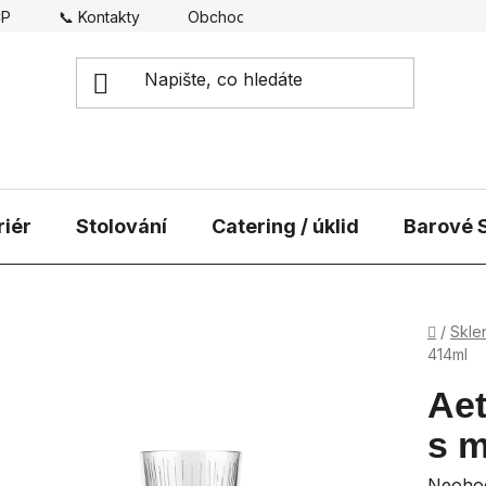
CP
📞 Kontakty
Obchodní podmínky
Doprava
riér
Stolování
Catering / úklid
Barové S
Domů
/
Skle
414ml
Aet
s m
Průmě
Neoho