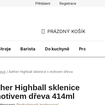
Přihlášení
Registrace
PRÁZDNÝ KOŠÍK
NÁKUPNÍ
KOŠÍK
troje
Barista
Do kuchyně
Prodávané 
nice
/
Aether Highball sklenice s motivem dřeva
her Highball sklenice
otivem dřeva 414ml
rné
dnoceno
Podrobnosti hodnocení