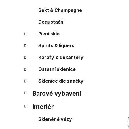
r
o
a
r
Sekt & Champagne
i
n
e
Degustační
n
í
Pivní sklo
p
a
Spirits & liquers
n
Karafy & dekantéry
e
l
Ostatní sklenice
Sklenice dle značky
Barové vybavení
Interiér
Skleněné vázy