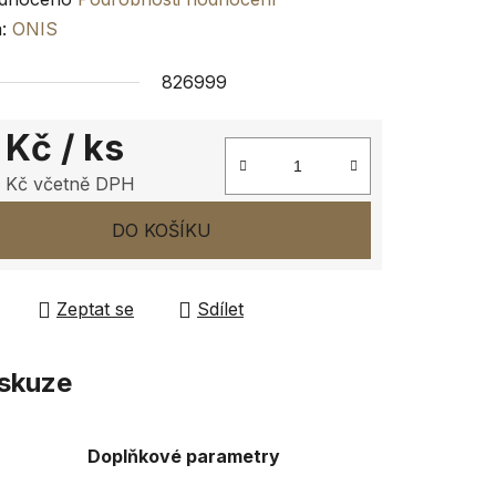
ení
a:
ONIS
tu
826999
 Kč
/ ks
 Kč včetně DPH
ček.
 cena:
DO KOŠÍKU
Zeptat se
Sdílet
skuze
Doplňkové parametry