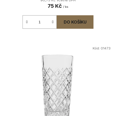
90,75 Kč včetně DPH
75 Kč
/ ks
DO KOŠÍKU
Kód:
01473