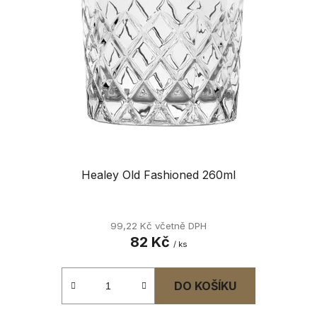
s
u
p
k
r
t
o
ů
d
u
k
t
ů
Healey Old Fashioned 260ml
99,22 Kč včetně DPH
82 Kč
/ ks
DO KOŠÍKU