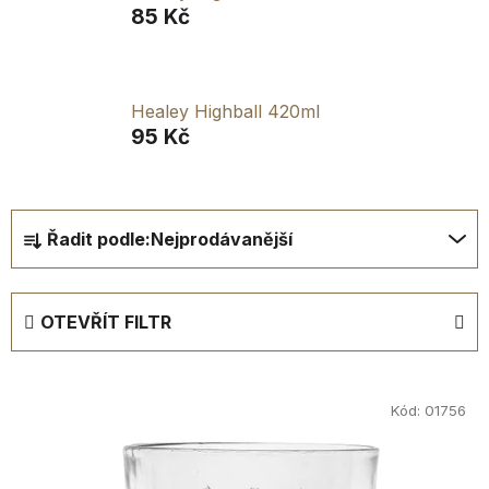
85 Kč
Healey Highball 420ml
95 Kč
Ř
Řadit podle:
Nejprodávanější
a
z
e
OTEVŘÍT FILTR
n
í
V
p
ý
Kód:
01756
r
p
o
i
d