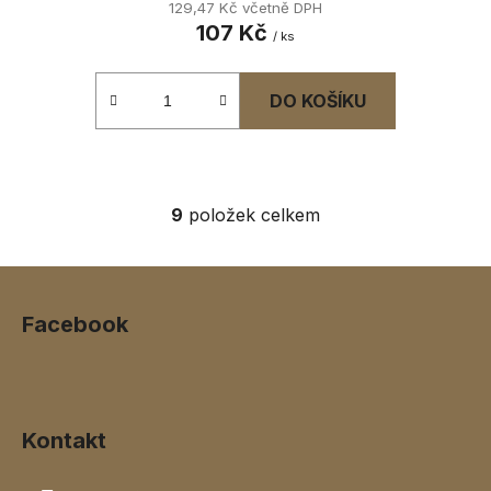
129,47 Kč včetně DPH
107 Kč
/ ks
DO KOŠÍKU
9
položek celkem
O
v
l
Z
á
á
d
Facebook
p
a
a
c
t
í
í
p
Kontakt
r
v