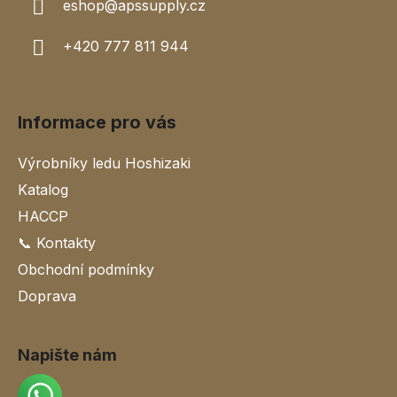
k
eshop
@
apssupply.cz
y
v
+420 777 811 944
ý
p
i
s
Informace pro vás
u
Výrobníky ledu Hoshizaki
Katalog
HACCP
📞 Kontakty
Obchodní podmínky
Doprava
Napište nám