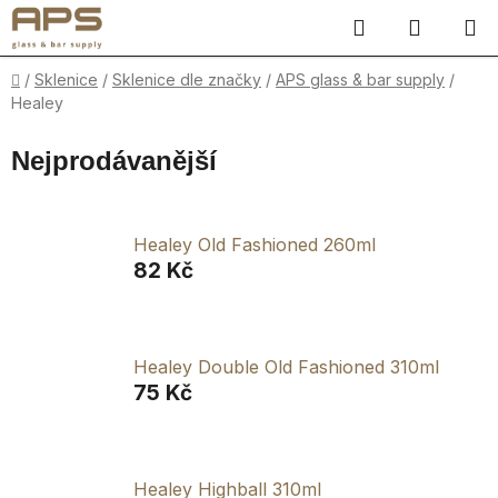
Přejít
Hledat
NÁKUP
na
obsah
KOŠÍK
Domů
/
Sklenice
/
Sklenice dle značky
/
APS glass & bar supply
/
Healey
Nejprodávanější
Healey Old Fashioned 260ml
82 Kč
Healey Double Old Fashioned 310ml
75 Kč
Healey Highball 310ml