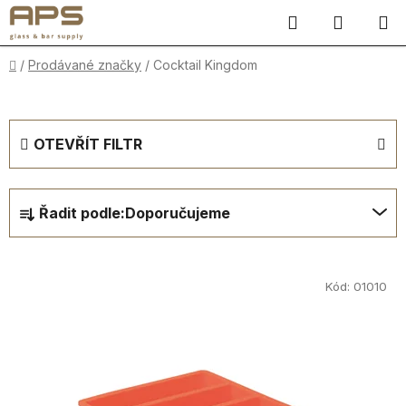
Přejít
Hledat
NÁKUP
na
obsah
KOŠÍK
Domů
/
Prodávané značky
/
Cocktail Kingdom
OTEVŘÍT FILTR
Ř
Řadit podle:
Doporučujeme
a
z
V
e
ý
Kód:
01010
n
p
í
i
p
s
r
p
o