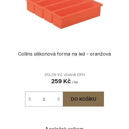
r
d
o
u
d
k
u
t
k
ů
t
ů
Collins silikonová forma na led - oranžová
313,39 Kč včetně DPH
259 Kč
/ ks
DO KOŠÍKU
1
položek celkem