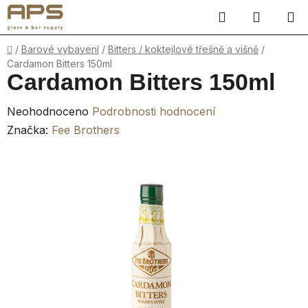
Přejít
Hledat
NÁKUP
na
obsah
KOŠÍK
Domů
/
Barové vybavení
/
Bitters / koktejlové třešně a višně
/
Cardamon Bitters 150ml
Cardamon Bitters 150ml
Průměrné
Neohodnoceno
Podrobnosti hodnocení
hodnocení
Značka:
Fee Brothers
produktu
je
0,0
z
5
hvězdiček.