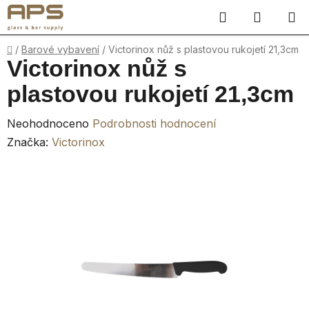
Přejít
Hledat
NÁKUP
na
obsah
KOŠÍK
Domů
/
Barové vybavení
/
Victorinox nůž s plastovou rukojetí 21,3cm
Victorinox nůž s
plastovou rukojetí 21,3cm
Průměrné
Neohodnoceno
Podrobnosti hodnocení
hodnocení
Značka:
Victorinox
produktu
je
0,0
z
5
hvězdiček.