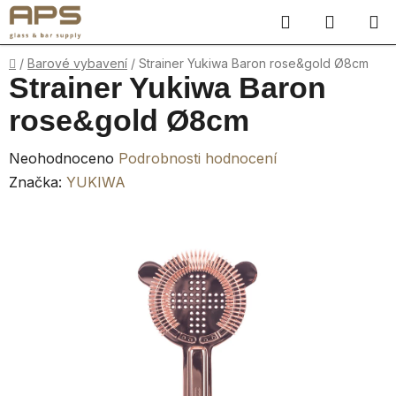
Přejít
Hledat
NÁKUP
na
obsah
KOŠÍK
Domů
/
Barové vybavení
/
Strainer Yukiwa Baron rose&gold Ø8cm
Strainer Yukiwa Baron
rose&gold Ø8cm
Průměrné
Neohodnoceno
Podrobnosti hodnocení
hodnocení
Značka:
YUKIWA
produktu
je
0,0
z
5
hvězdiček.