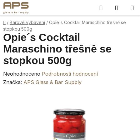
Přejít
Hledat
NÁKUP
na
obsah
KOŠÍK
Domů
/
Barové vybavení
/
Opie´s Cocktail Maraschino třešně se
stopkou 500g
Opie´s Cocktail
Maraschino třešně se
stopkou 500g
Průměrné
Neohodnoceno
Podrobnosti hodnocení
hodnocení
Značka:
APS Glass & Bar Supply
produktu
je
0,0
z
5
hvězdiček.