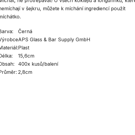
Míchat, ne protřepávat! U všech koktejlů a longdrinků, kter
nemíchají v šejkru, můžete k míchání ingrediencí použít
míchátko.
Barva:
Černá
Výrobce
APS Glass & Bar Supply GmbH
Materiál:
Plast
Délka:
15,6cm
Obsah:
400x kusů/balení
Průměr:
2,8cm