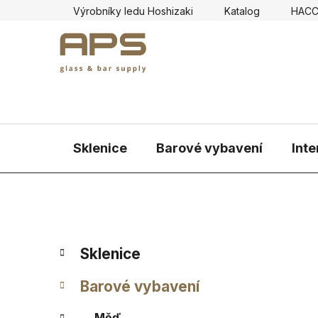
Přejít
Výrobníky ledu Hoshizaki
Katalog
HAC
na
obsah
Sklenice
Barové vybavení
Inte
P
K
Přeskočit
Sklenice
a
kategorie
o
t
s
Barové vybavení
e
t
g
Měď