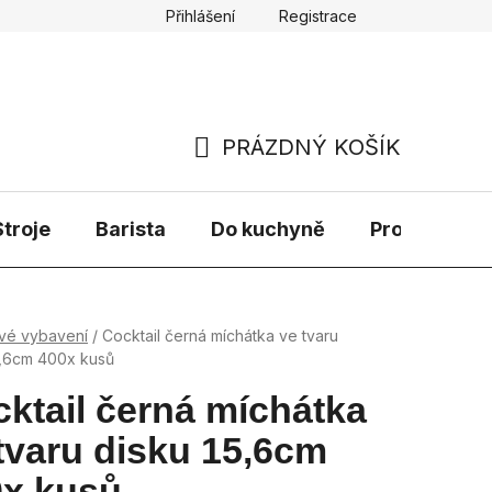
Přihlášení
Registrace
PRÁZDNÝ KOŠÍK
NÁKUPNÍ
KOŠÍK
troje
Barista
Do kuchyně
Prodávané 
vé vybavení
/
Cocktail černá míchátka ve tvaru
5,6cm 400x kusů
ktail černá míchátka
tvaru disku 15,6cm
0x kusů