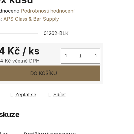
rné
dnoceno
Podrobnosti hodnocení
ení
a:
APS Glass & Bar Supply
tu
01262-BLK
4 Kč
/ ks
64 Kč včetně DPH
ček.
 cena:
DO KOŠÍKU
Zeptat se
Sdílet
skuze