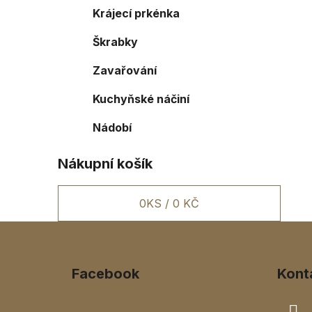
Krájecí prkénka
Škrabky
Zavařování
Kuchyňské náčiní
Nádobí
Nákupní košík
0
KS /
0 KČ
Z
á
Facebook
Kont
p
a