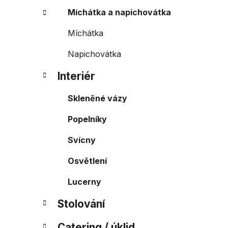
Míchátka a napichovátka
Míchátka
Napichovátka
Interiér
Skleněné vázy
Popelníky
Svícny
Osvětlení
Lucerny
Stolování
Catering / úklid