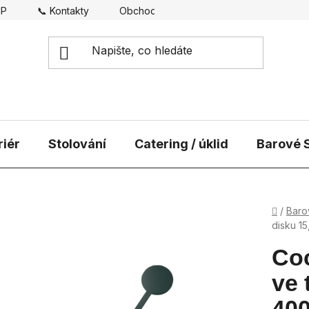
CP
📞 Kontakty
Obchodní podmínky
Doprava
riér
Stolování
Catering / úklid
Barové S
Domů
/
Baro
disku 1
Coc
ve 
40