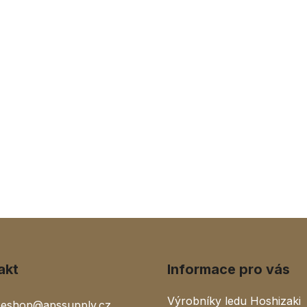
akt
Informace pro vás
Výrobníky ledu Hoshizaki
eshop
@
apssupply.cz