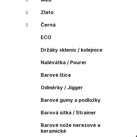
r
o
a
r
Zlato
i
n
e
n
Černá
í
ECO
p
a
Držáky sklenic / kolejnice
n
Nalévátka / Pourer
e
l
Barové lžíce
Odměrky / Jigger
Barové gumy a podložky
Barová sítka / Strainer
Barové nože nerezové a
keramické