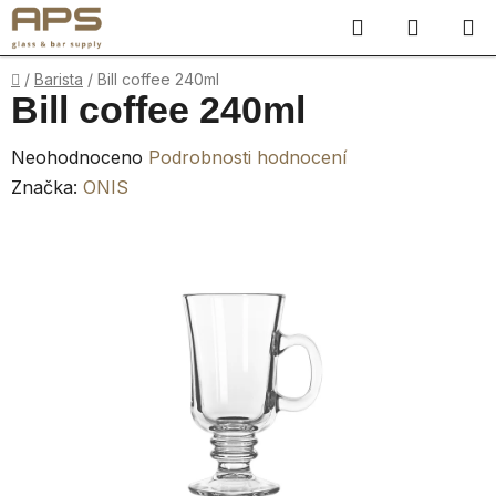
Přejít
Hledat
NÁKUP
na
obsah
KOŠÍK
Domů
/
Barista
/
Bill coffee 240ml
Bill coffee 240ml
Průměrné
Neohodnoceno
Podrobnosti hodnocení
hodnocení
Značka:
ONIS
produktu
je
0,0
z
5
hvězdiček.