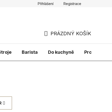
Přihlášení
Registrace
PRÁZDNÝ KOŠÍK
NÁKUPNÍ
KOŠÍK
troje
Barista
Do kuchyně
Prodávané 
R