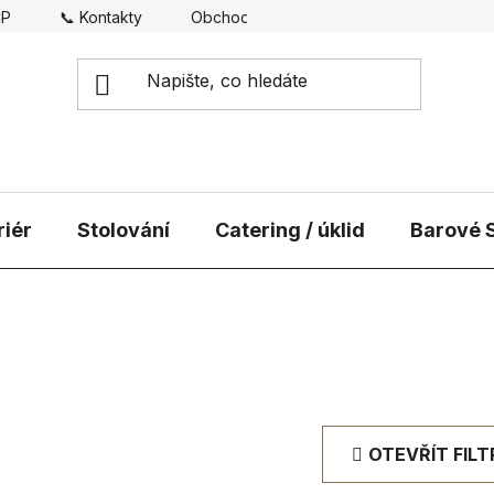
CP
📞 Kontakty
Obchodní podmínky
Doprava
riér
Stolování
Catering / úklid
Barové S
OTEVŘÍT FILT