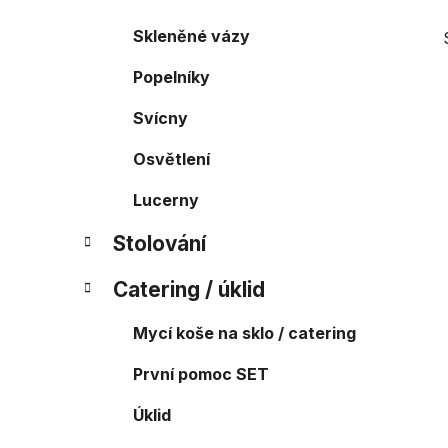
a
r
Skleněné vázy
i
n
e
n
Popelníky
í
Svícny
p
a
Osvětlení
n
e
Lucerny
l
Stolování
Catering / úklid
Mycí koše na sklo / catering
První pomoc SET
Úklid