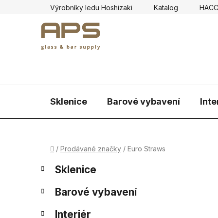
Přejít
Výrobníky ledu Hoshizaki
Katalog
HAC
na
obsah
Sklenice
Barové vybavení
Inte
Domů
/
Prodávané značky
/
Euro Straws
P
K
Přeskočit
Sklenice
a
kategorie
o
t
s
Barové vybavení
e
t
g
r
Interiér
o