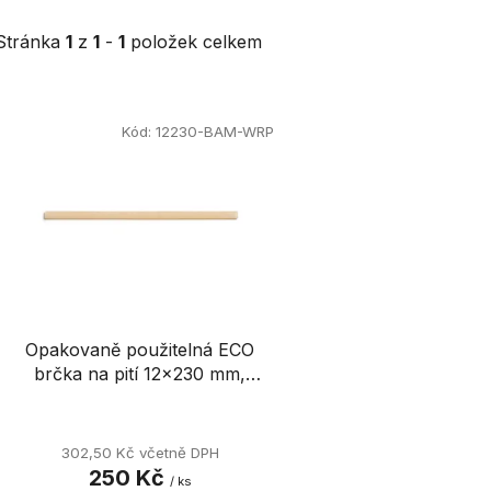
Stránka
1
z
1
-
1
položek celkem
V
ý
Kód:
12230-BAM-WRP
p
i
s
p
r
o
d
Opakovaně použitelná ECO
u
brčka na pití 12x230 mm,
k
jednotlivě balená
t
ů
302,50 Kč včetně DPH
250 Kč
/ ks