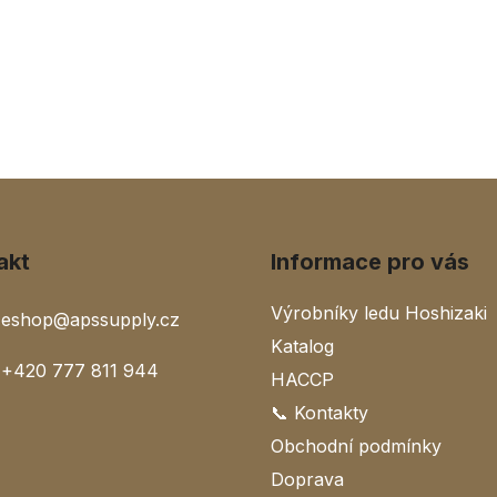
v
ý
p
i
s
u
akt
Informace pro vás
Výrobníky ledu Hoshizaki
eshop
@
apssupply.cz
Katalog
+420 777 811 944
HACCP
📞 Kontakty
Obchodní podmínky
Doprava