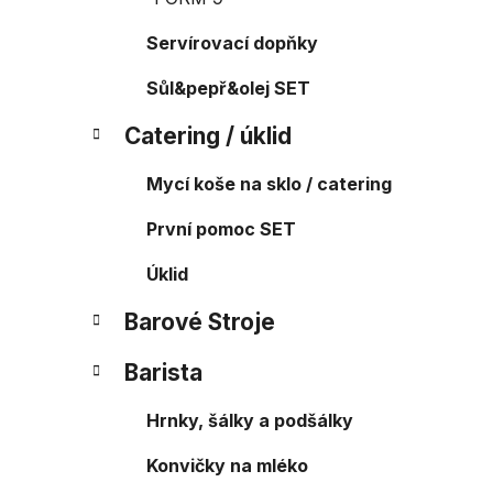
Servírovací dopňky
Sůl&pepř&olej SET
Catering / úklid
Mycí koše na sklo / catering
První pomoc SET
Úklid
Barové Stroje
Barista
Hrnky, šálky a podšálky
Konvičky na mléko