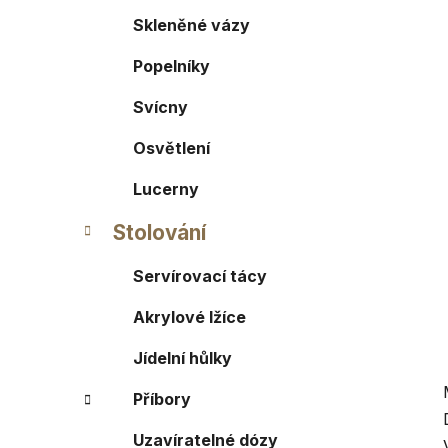
a
r
Skleněné vázy
i
n
e
n
Popelníky
í
Svícny
p
a
Osvětlení
n
e
Lucerny
l
Stolování
Servírovací tácy
Akrylové lžíce
Jídelní hůlky
Příbory
Uzavíratelné dózy