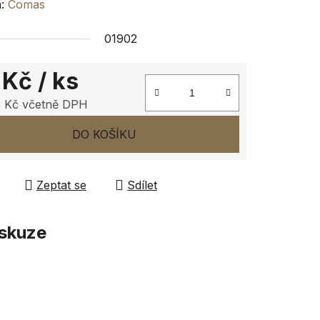
ení
a:
Comas
tu
01902
 Kč
/ ks
 Kč včetně DPH
ček.
 cena:
DO KOŠÍKU
Zeptat se
Sdílet
skuze