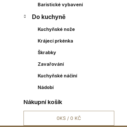
Baristické vybavení
Do kuchyně
Kuchyňské nože
Krájecí prkénka
Škrabky
Zavařování
Kuchyňské náčiní
Nádobí
Nákupní košík
0
KS /
0 KČ