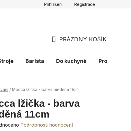
Přihlášení
Registrace
PRÁZDNÝ KOŠÍK
NÁKUPNÍ
KOŠÍK
troje
Barista
Do kuchyně
Prodávané 
ování
/
Mocca lžička - barva měděná 11cm
ca lžička - barva
děná 11cm
rné
dnoceno
Podrobnosti hodnocení