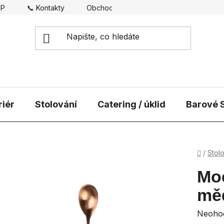
CP
📞 Kontakty
Obchodní podmínky
Doprava
riér
Stolování
Catering / úklid
Barové S
Domů
/
Stol
Moc
mě
Průmě
Neoho