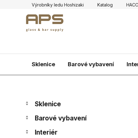
Přejít
Výrobníky ledu Hoshizaki
Katalog
HAC
na
obsah
Sklenice
Barové vybavení
Inte
P
K
Přeskočit
Sklenice
a
kategorie
o
t
s
Barové vybavení
e
t
g
r
Interiér
o