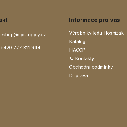
akt
Informace pro vás
Výrobníky ledu Hoshizaki
eshop
@
apssupply.cz
Katalog
+420 777 811 944
HACCP
📞 Kontakty
Obchodní podmínky
Doprava