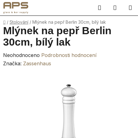
Přejít
Hledat
NÁKUP
na
obsah
KOŠÍK
Domů
/
Stolování
/
Mlýnek na pepř Berlin 30cm, bílý lak
Mlýnek na pepř Berlin
30cm, bílý lak
Průměrné
Neohodnoceno
Podrobnosti hodnocení
hodnocení
Značka:
Zassenhaus
produktu
je
0,0
z
5
hvězdiček.