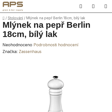
Přejít
Hledat
NÁKUP
na
obsah
KOŠÍK
Domů
/
Stolování
/
Mlýnek na pepř Berlin 18cm, bílý lak
Mlýnek na pepř Berlin
18cm, bílý lak
Průměrné
Neohodnoceno
Podrobnosti hodnocení
hodnocení
Značka:
Zassenhaus
produktu
je
0,0
z
5
hvězdiček.