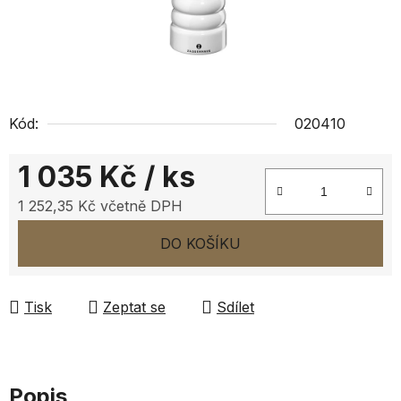
Kód:
020410
1 035 Kč
/ ks
1 252,35 Kč včetně DPH
Měrná cena:
DO KOŠÍKU
Tisk
Zeptat se
Sdílet
Popis