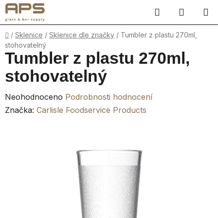
Přejít
Hledat
NÁKUP
na
obsah
KOŠÍK
Domů
/
Sklenice
/
Sklenice dle značky
/
Tumbler z plastu 270ml,
stohovatelný
Tumbler z plastu 270ml,
stohovatelný
Průměrné
Neohodnoceno
Podrobnosti hodnocení
hodnocení
Značka:
Carlisle Foodservice Products
produktu
je
0,0
z
5
hvězdiček.