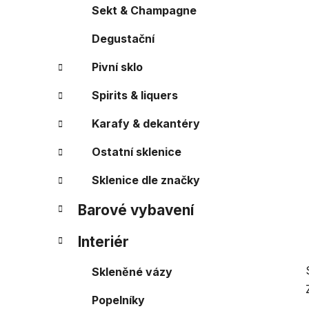
a
r
Sekt & Champagne
i
n
e
Degustační
n
í
Pivní sklo
p
a
Spirits & liquers
n
Karafy & dekantéry
e
l
Ostatní sklenice
Sklenice dle značky
Barové vybavení
Interiér
Skleněné vázy
Popelníky