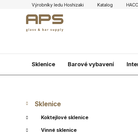
Přejít
Výrobníky ledu Hoshizaki
Katalog
HAC
na
obsah
Sklenice
Barové vybavení
Inte
P
K
Přeskočit
Sklenice
a
kategorie
o
t
s
Koktejlové sklenice
e
t
g
Vinné sklenice
r
o