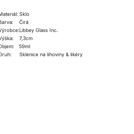
Materiál:
Sklo
Barva:
Čirá
Výrobce:
Libbey Glass Inc.
Výška:
7,3cm
Objem:
59ml
Druh:
Sklenice na lihoviny & likéry