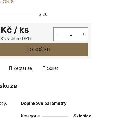
ení
a:
ONIS
tu
5126
 Kč
/ ks
 Kč včetně DPH
ček.
 cena:
DO KOŠÍKU
Zeptat se
Sdílet
skuze
bey.
Doplňkové parametry
Kategorie
Sklenice