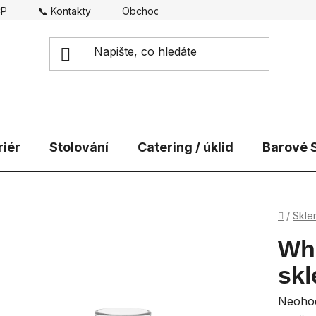
CP
📞 Kontakty
Obchodní podmínky
Doprava
riér
Stolování
Catering / úklid
Barové S
Domů
/
Skle
Whi
skl
Průmě
Neoho