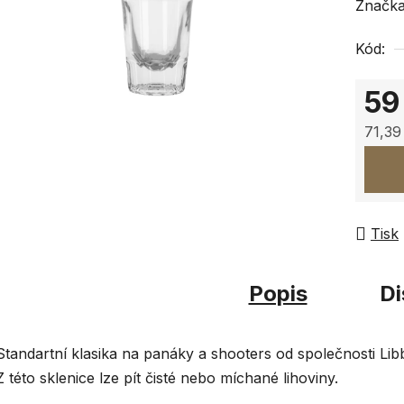
hodnoc
Značk
produk
Kód:
je
0,0
59
z
5
71,39
hvězdi
Měrná
Tisk
Popis
Di
Standartní klasika na panáky a shooters od společnosti Lib
Z této sklenice lze pít čisté nebo míchané lihoviny.