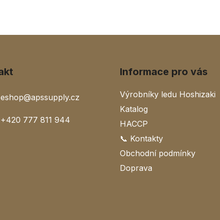
akt
Informace pro vás
Výrobníky ledu Hoshizaki
eshop
@
apssupply.cz
Katalog
+420 777 811 944
HACCP
📞 Kontakty
Obchodní podmínky
Doprava