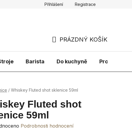
Přihlášení
Registrace
PRÁZDNÝ KOŠÍK
NÁKUPNÍ
KOŠÍK
troje
Barista
Do kuchyně
Prodávané 
nice
/
Whiskey Fluted shot sklenice 59ml
skey Fluted shot
enice 59ml
rné
dnoceno
Podrobnosti hodnocení