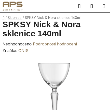
Přejít
Hledat
NÁKUP
na
obsah
KOŠÍK
Domů
/
Sklenice
/
SPKSY Nick & Nora sklenice 140ml
SPKSY Nick & Nora
sklenice 140ml
Průměrné
Neohodnoceno
Podrobnosti hodnocení
hodnocení
Značka:
ONIS
produktu
je
0,0
z
5
hvězdiček.