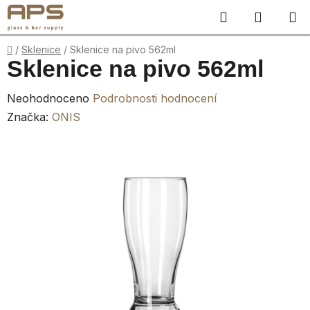
Přejít
Hledat
NÁKUP
na
obsah
KOŠÍK
Domů
/
Sklenice
/
Sklenice na pivo 562ml
Sklenice na pivo 562ml
Průměrné
Neohodnoceno
Podrobnosti hodnocení
hodnocení
Značka:
ONIS
produktu
je
0,0
z
5
hvězdiček.