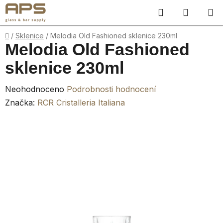
Přejít
Hledat
NÁKUP
na
obsah
KOŠÍK
Domů
/
Sklenice
/
Melodia Old Fashioned sklenice 230ml
Melodia Old Fashioned
sklenice 230ml
Průměrné
Neohodnoceno
Podrobnosti hodnocení
hodnocení
Značka:
RCR Cristalleria Italiana
produktu
je
0,0
z
5
hvězdiček.