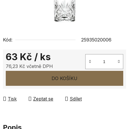
Kód:
25935020006
63 Kč
/ ks
76,23 Kč včetně DPH
Měrná cena:
DO KOŠÍKU
Tisk
Zeptat se
Sdílet
Popis