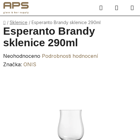
Přejít
Hledat
NÁKUP
na
obsah
KOŠÍK
Domů
/
Sklenice
/
Esperanto Brandy sklenice 290ml
Esperanto Brandy
sklenice 290ml
Průměrné
Neohodnoceno
Podrobnosti hodnocení
hodnocení
Značka:
ONIS
produktu
je
0,0
z
5
hvězdiček.